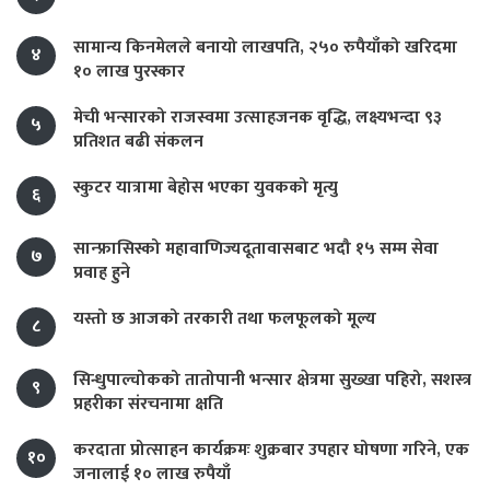
सामान्य किनमेलले बनायो लाखपति, २५० रुपैयाँको खरिदमा
४
१० लाख पुरस्कार
मेची भन्सारको राजस्वमा उत्साहजनक वृद्धि, लक्ष्यभन्दा ९३
५
प्रतिशत बढी संकलन
स्कुटर यात्रामा बेहोस भएका युवकको मृत्यु
६
सान्फ्रासिस्को महावाणिज्यदूतावासबाट भदौ १५ सम्म सेवा
७
प्रवाह हुने
यस्तो छ आजको तरकारी तथा फलफूलको मूल्य
८
सिन्धुपाल्चोकको तातोपानी भन्सार क्षेत्रमा सुख्खा पहिरो, सशस्त्र
९
प्रहरीका संरचनामा क्षति
करदाता प्रोत्साहन कार्यक्रमः शुक्रबार उपहार घोषणा गरिने, एक
१०
जनालाई १० लाख रुपैयाँ