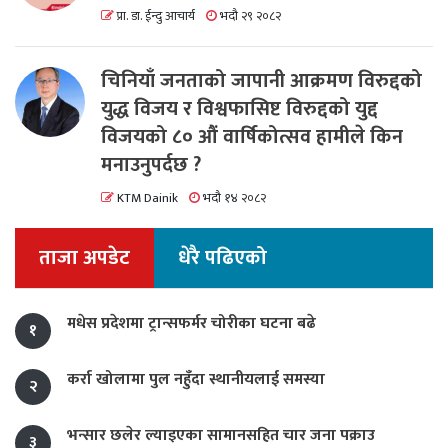
प्रा. डा. ईन्दु आचार्य
भदौ २९ २०८२
चिनियाँ जनताको जापानी आक्रमण विरुद्दको
युद्ध विजय र विश्वफासिष्ट विरुद्दको युद्द
विजयको ८० औं वार्षिकोत्सव हामीले किन
मनाउनुपर्दछ ?
KTM Dainik
भदौ १४ २०८२
ताजा अपडेट
धेरै पढिएको
मधेस प्रदेशमा ट्रान्सफर्मर चोरीका घटना बढे
१
कर्रा खोलामा पुल नहुँदा स्थानीयलाई समस्या
२
भन्सार छलेर ल्याइएका सामानसहित चार जना पक्राउ
३