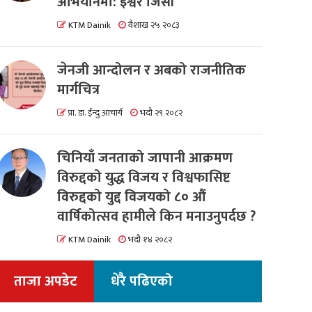
अभियानमा: इश्वर जिसी
KTM Dainik
वैशाख २५ २०८३
जेनजी आन्दोलन र अबको राजनीतिक
मार्गचित्र
प्रा. डा. ईन्दु आचार्य
भदौ २९ २०८२
चिनियाँ जनताको जापानी आक्रमण
विरुद्दको युद्ध विजय र विश्वफासिष्ट
विरुद्दको युद्द विजयको ८० औं
वार्षिकोत्सव हामीले किन मनाउनुपर्दछ ?
KTM Dainik
भदौ १४ २०८२
ताजा अपडेट
धेरै पढिएको