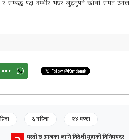
त्र र सम्बद्ध पक्ष गम्भीर भएर जुट्नुपर्ने खाँचो समेत उनले
hannel
हिना
६ महिना
२४ घण्टा
यस्तो छ आजका लागि विदेशी मुद्राको विनिमयदर