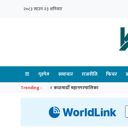
२०८३ साउन २३ शनिवार
गृहपेज
समाचार
राजनीति
फिचर
प
Trending :
काठमाडौँ महानगरपालिका
#