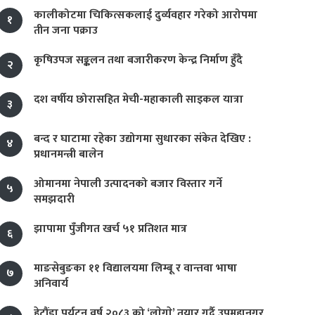
कालीकोटमा चिकित्सकलाई दुर्व्यवहार गरेको आरोपमा
१
तीन जना पक्राउ
कृषिउपज सङ्कलन तथा बजारीकरण केन्द्र निर्माण हुँदै
२
दश वर्षीय छोरासहित मेची-महाकाली साइकल यात्रा
३
बन्द र घाटामा रहेका उद्योगमा सुधारका संकेत देखिए :
४
प्रधानमन्त्री बालेन
ओमानमा नेपाली उत्पादनको बजार विस्तार गर्ने
५
समझदारी
झापामा पुँजीगत खर्च ५१ प्रतिशत मात्र
६
माङसेबुङका ११ विद्यालयमा लिम्बू र वान्तवा भाषा
७
अनिवार्य
हेटौंडा पर्यटन वर्ष २०८३ को ‘लाेगाे’ तयार गर्दै उपमहानगर