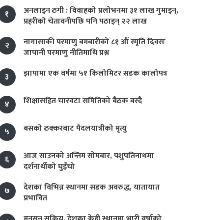
अनलाइन ठगी : विवाहको प्रलोभनमा ३१ लाख गुमाइन्,
१
प्रहरीको चेतावनीपछि पनि पठाइन् २२ लाख
नागासाकी परमाणु बमबारीको ८१ औं स्मृति दिवसः
२
जापानी परमाणु नीतिमाथि प्रश्न
झापामा एक वर्षमा ५१ किलोमिटर सडक कालोपत्र
३
शिक्षासहित चारवटा समितिको बैठक बस्दै
४
बसको ठक्करबाट पैदलयात्रीको मृत्यु
५
आज साउनको अन्तिम सोमबार, पशुपतिनाथमा
६
दर्शनार्थीको घुइँचो
देशका विभिन्न स्थानमा सडक अवरुद्ध, यातायात
७
प्रभावित
मनसुन सक्रिय, देशका केही स्थानमा भारी वर्षाको