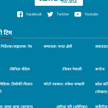
Facebook
Twitter
Youtube
रो टिम
ध निर्देशक/सञ्चालक: नेत्र
सम्पादक: चन्दा क्षेत्री
संवाददात
िनिता पौडेल
:जिबन नेपाली
कन्टेन्
िमिडिया: तिमोफी मिजार
फोटो पत्रकार: राकेश भण्डारी
प्रदेश प्र
ी
(पोखरा)
ल: सुम्मा थापा (जापान)
:सरिता पुरी (अमेरिका)
मार्केटि