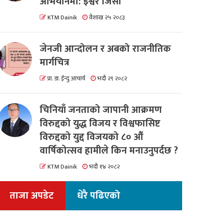
अभियानमा: इश्वर जिसी
KTM Dainik
वैशाख २५ २०८३
जेनजी आन्दोलन र अबको राजनीतिक
मार्गचित्र
प्रा. डा. ईन्दु आचार्य
भदौ २९ २०८२
चिनियाँ जनताको जापानी आक्रमण
विरुद्दको युद्ध विजय र विश्वफासिष्ट
विरुद्दको युद्द विजयको ८० औं
वार्षिकोत्सव हामीले किन मनाउनुपर्दछ ?
KTM Dainik
भदौ १४ २०८२
ताजा अपडेट
धेरै पढिएको