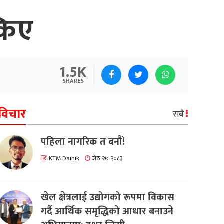
किए
1.5K
SHARES
विचार
सबै
पहिला नागरिक त बनाैं!
KTM Dainik
जेठ २७ २०८३
खेल क्षेत्रलाई उद्योगको रूपमा विकास
गर्दै आर्थिक समृद्धिको आधार बनाउने