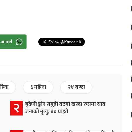
hannel
हिना
६ महिना
२४ घण्टा
२
युक्रेनी ड्रोन समुद्री तटमा खस्दा रुसमा सात
जनाको मृत्यु, ४० घाइते