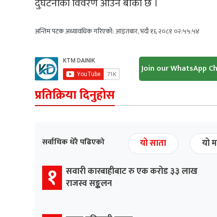
दुर्घटनाको विवरण आउन बाँकी छ ।
अन्तिम पटक अध्यावधिक गरिएको:
आइतबार, भदौ १६ २०८१ ०२:५५:५४
Join our WhatsApp C
प्रतिक्रिया दिनुहोस
सर्वाधिक धेरै पढिएको
यो साता
यो म
१
सवारी कारबाहीबाट रु एक करोड ३३ लाख
राजस्व सङ्कलन