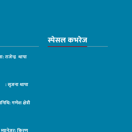
स्पेसल कभरेज
ा: राजेन्द्र थापा
ट : सृजना थापा
तिनिधि: गणेश क्षेत्री
ङ म्यानेजर: किरण