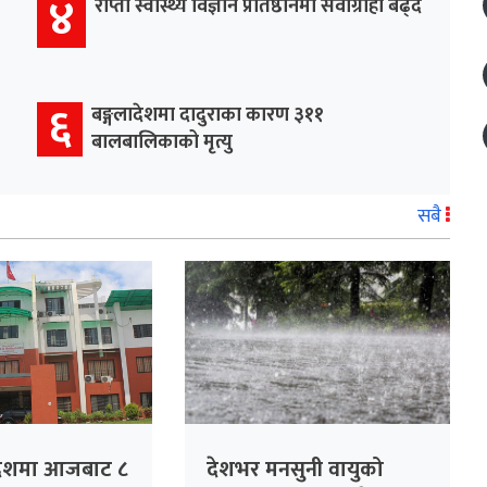
४
राप्ती स्वास्थ्य विज्ञान प्रतिष्ठानमा सेवाग्राही बढ्दै
६
बङ्गलादेशमा दादुराका कारण ३११
बालबालिकाको मृत्यु
सबै
रदेशमा आजबाट ८
देशभर मनसुनी वायुको