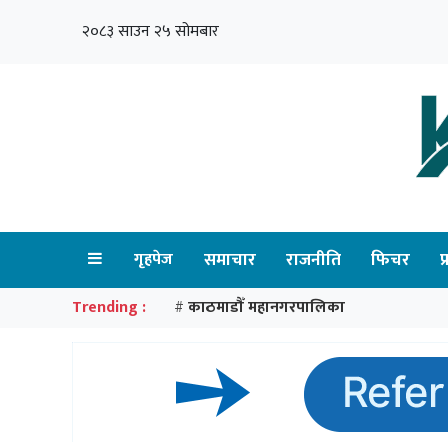
२०८३ साउन २५ सोमबार
गृहपेज
समाचार
राजनीति
फिचर
प
Trending :
काठमाडौँ महानगरपालिका
#