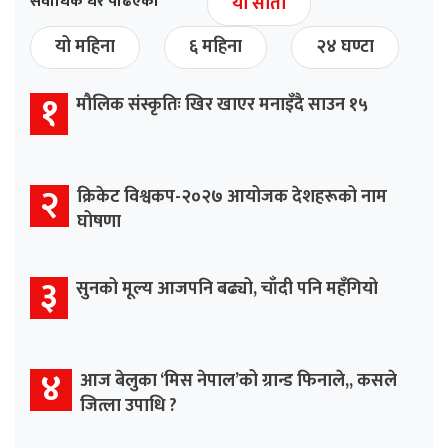
सर्वाधिक धेरै पढिएको
यो साता
यो महिना
६ महिना
२४ घण्टा
१
मौलिक संस्कृतिः खिर खाएर मनाइँदै साउन १५
२
क्रिकेट विश्वकप-२०२७ आयोजक देशहरूको नाम
घोषणा
३
सुनको मूल्य आजपनि बढ्यो, चाँदी पनि महँगियो
४
आज बेलुका ‘मिस नेपाल’को ग्रान्ड फिनाले,, कसले
जित्ला उपाधि ?