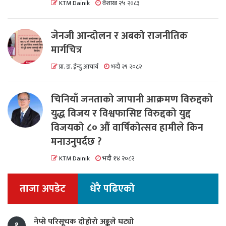
KTM Dainik
वैशाख २५ २०८३
जेनजी आन्दोलन र अबको राजनीतिक
मार्गचित्र
प्रा. डा. ईन्दु आचार्य
भदौ २९ २०८२
चिनियाँ जनताको जापानी आक्रमण विरुद्दको
युद्ध विजय र विश्वफासिष्ट विरुद्दको युद्द
विजयको ८० औं वार्षिकोत्सव हामीले किन
मनाउनुपर्दछ ?
KTM Dainik
भदौ १४ २०८२
ताजा अपडेट
धेरै पढिएको
नेप्से परिसूचक दोहोरो अङ्कले घट्यो
१