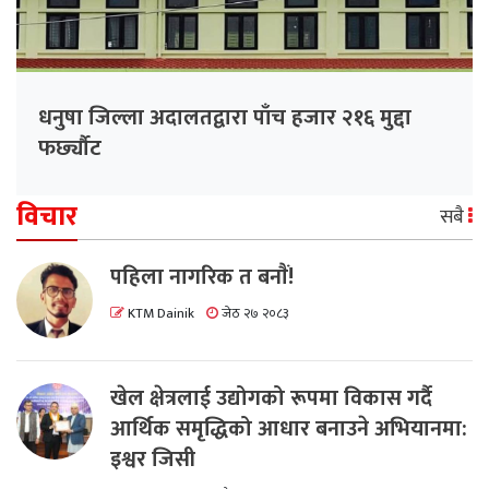
धनुषा जिल्ला अदालतद्वारा पाँच हजार २१६ मुद्दा
फर्छ्यौट
विचार
सबै
पहिला नागरिक त बनाैं!
KTM Dainik
जेठ २७ २०८३
खेल क्षेत्रलाई उद्योगको रूपमा विकास गर्दै
आर्थिक समृद्धिको आधार बनाउने अभियानमा:
इश्वर जिसी