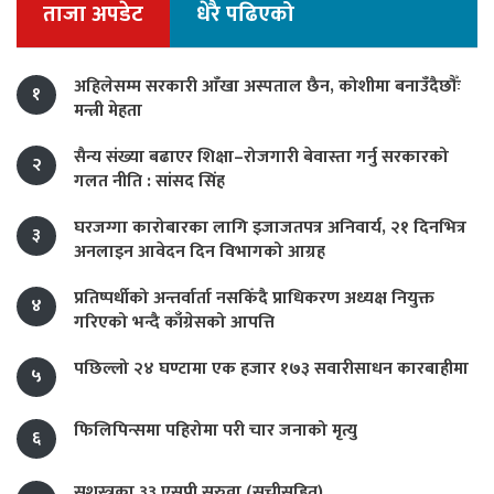
ताजा अपडेट
धेरै पढिएको
अहिलेसम्म सरकारी आँखा अस्पताल छैन, कोशीमा बनाउँदैछौँः
१
मन्त्री मेहता
सैन्य संख्या बढाएर शिक्षा–रोजगारी बेवास्ता गर्नु सरकारको
२
गलत नीति : सांसद सिंह
घरजग्गा कारोबारका लागि इजाजतपत्र अनिवार्य, २१ दिनभित्र
३
अनलाइन आवेदन दिन विभागको आग्रह
प्रतिष्पर्धीको अन्तर्वार्ता नसकिँदै प्राधिकरण अध्यक्ष नियुक्त
४
गरिएको भन्दै काँग्रेसको आपत्ति
पछिल्लो २४ घण्टामा एक हजार १७३ सवारीसाधन कारबाहीमा
५
फिलिपिन्समा पहिरोमा परी चार जनाको मृत्यु
६
सशस्त्रका ३३ एसपी सरुवा (सूचीसहित)