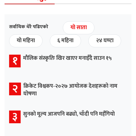
सर्वाधिक धेरै पढिएको
यो साता
यो महिना
६ महिना
२४ घण्टा
१
मौलिक संस्कृतिः खिर खाएर मनाइँदै साउन १५
२
क्रिकेट विश्वकप-२०२७ आयोजक देशहरूको नाम
घोषणा
३
सुनको मूल्य आजपनि बढ्यो, चाँदी पनि महँगियो