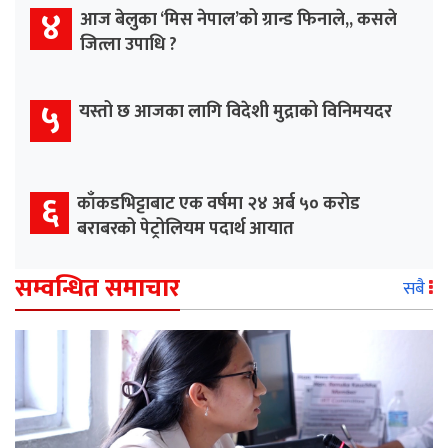
४
आज बेलुका ‘मिस नेपाल’को ग्रान्ड फिनाले,, कसले
जित्ला उपाधि ?
५
यस्तो छ आजका लागि विदेशी मुद्राको विनिमयदर
६
काँकडभिट्टाबाट एक वर्षमा २४ अर्ब ५० करोड
बराबरको पेट्रोलियम पदार्थ आयात
सम्वन्धित समाचार
सबै