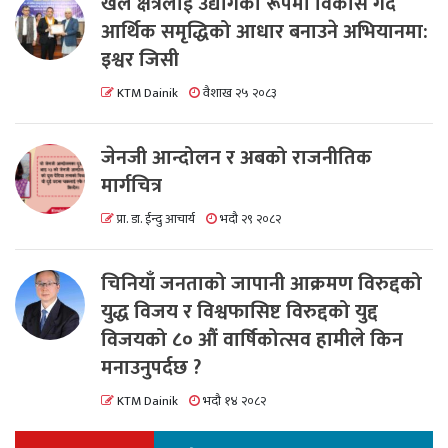
खेल क्षेत्रलाई उद्योगको रूपमा विकास गर्दै
आर्थिक समृद्धिको आधार बनाउने अभियानमा:
इश्वर जिसी
KTM Dainik
वैशाख २५ २०८३
जेनजी आन्दोलन र अबको राजनीतिक
मार्गचित्र
प्रा. डा. ईन्दु आचार्य
भदौ २९ २०८२
चिनियाँ जनताको जापानी आक्रमण विरुद्दको
युद्ध विजय र विश्वफासिष्ट विरुद्दको युद्द
विजयको ८० औं वार्षिकोत्सव हामीले किन
मनाउनुपर्दछ ?
KTM Dainik
भदौ १४ २०८२