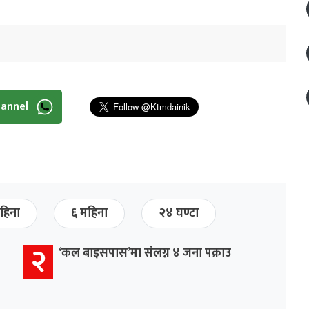
hannel
हिना
६ महिना
२४ घण्टा
२
‘कल बाइसपास’मा संलग्न ४ जना पक्राउ