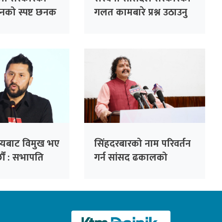
दनको स्पष्ट छनक
गलत कामबारे प्रश्न उठाउनु
यो : सभापति
सकारात्मक : गगन थापा
ष्यबाट विमुख भए
सिंहदरबारको नाम परिवर्तन
्छौं : सभापति
गर्न सांसद ढकालको
प्रस्ताव, ‘अनामनगर दरबार’
राख्न सुझाव