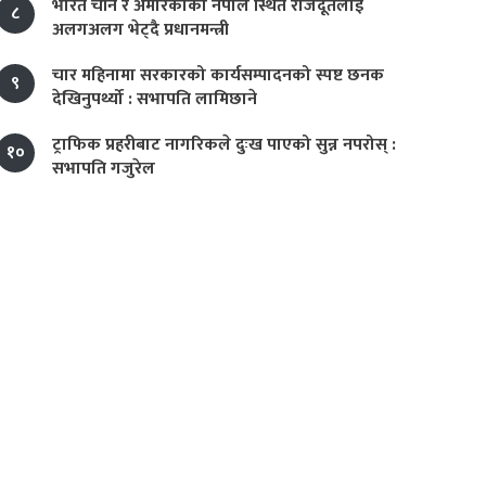
भारत चीन र अमेरिकाका नेपाल स्थित राजदूतलाई
८
अलगअलग भेट्दै प्रधानमन्त्री
चार महिनामा सरकारको कार्यसम्पादनको स्पष्ट छनक
९
देखिनुपर्थ्यो : सभापति लामिछाने
ट्राफिक प्रहरीबाट नागरिकले दुःख पाएको सुन्न नपरोस् :
१०
सभापति गजुरेल