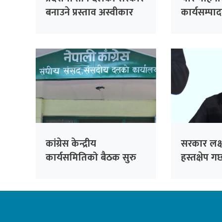
बनाउने प्रस्ताव अस्वीकार
कार्यसम्पा
गरेका हौँ : सभापति थापा
देखिनुपर्थ्
लामिछाने
कांग्रेस केन्द्रीय
सरकार लक्
कार्यसमितिको बैठक सुरु
हस्तक्षेप गर
लामिछाने