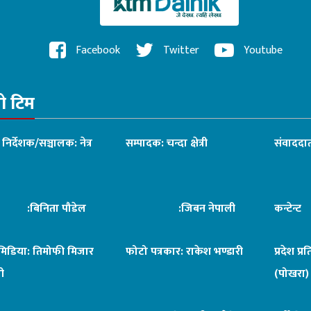
Facebook
Twitter
Youtube
रो टिम
ध निर्देशक/सञ्चालक: नेत्र
सम्पादक: चन्दा क्षेत्री
संवाददात
िनिता पौडेल
:जिबन नेपाली
कन्टेन्
िमिडिया: तिमोफी मिजार
फोटो पत्रकार: राकेश भण्डारी
प्रदेश प्र
ी
(पोखरा)