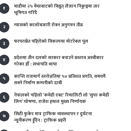
माडीमा २५ मेघावाटको विद्युत् लैजान निकुञ्जमा तार
१
भूमिगत गरिँदै
ग्यासको कालोबजारी रोक्न अनुगमन तीव्र
२
फापरखेत पहिरोको विकल्पमा मोटरेबल पुल
३
प्रदेशमा तीन दलको सरकार बनाउने प्रस्ताव अस्वीकार
४
गरेका हौँ : सभापति थापा
कान्ति राजमार्ग स्तरोन्नतिमा ५० प्रतिशत प्रगति, समयमै
५
सक्ने निर्माण कम्पनीको दाबी
नेपालको पहिलो ‘कमेडी एक्ट’ रियालिटी शो ‘सुपर कमेडी
६
लिग’ घोषणा, राजेश हमाल मुख्य निर्णायक
सिठी फुकेर मात्र ट्राफिक व्यवस्थापन र दुर्घटना
७
न्यूनीकरण हुँदैन : ट्राफिक प्रहरी