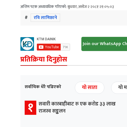
अन्तिम पटक अध्यावधिक गरिएको:
बुधवार, असोज २ २०८१ २१:०५:०३
#
रवि लामिछाने
Join our WhatsApp C
प्रतिक्रिया दिनुहोस
सर्वाधिक धेरै पढिएको
यो साता
यो म
१
सवारी कारबाहीबाट रु एक करोड ३३ लाख
राजस्व सङ्कलन