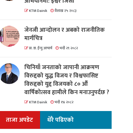
अभियानमा: इश्वर जिसी
KTM Dainik
वैशाख २५ २०८३
जेनजी आन्दोलन र अबको राजनीतिक
मार्गचित्र
प्रा. डा. ईन्दु आचार्य
भदौ २९ २०८२
चिनियाँ जनताको जापानी आक्रमण
विरुद्दको युद्ध विजय र विश्वफासिष्ट
विरुद्दको युद्द विजयको ८० औं
वार्षिकोत्सव हामीले किन मनाउनुपर्दछ ?
KTM Dainik
भदौ १४ २०८२
ताजा अपडेट
धेरै पढिएको