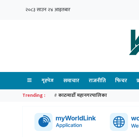
२०८३ साउन २४ आइतबार
गृहपेज
समाचार
राजनीति
फिचर
प
Trending :
काठमाडौँ महानगरपालिका
#