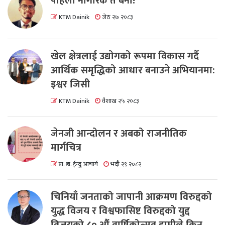
पहिला नागरिक त बनाैं!
KTM Dainik
जेठ २७ २०८३
खेल क्षेत्रलाई उद्योगको रूपमा विकास गर्दै
आर्थिक समृद्धिको आधार बनाउने अभियानमा:
इश्वर जिसी
KTM Dainik
वैशाख २५ २०८३
जेनजी आन्दोलन र अबको राजनीतिक
मार्गचित्र
प्रा. डा. ईन्दु आचार्य
भदौ २९ २०८२
चिनियाँ जनताको जापानी आक्रमण विरुद्दको
युद्ध विजय र विश्वफासिष्ट विरुद्दको युद्द
विजयको ८० औं वार्षिकोत्सव हामीले किन