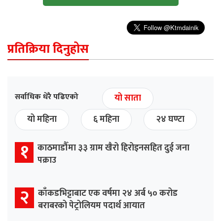
प्रतिक्रिया दिनुहोस
सर्वाधिक धेरै पढिएको
यो साता
यो महिना
६ महिना
२४ घण्टा
१
काठमाडौँमा ३३ ग्राम खैरो हिरोइनसहित दुई जना
पक्राउ
२
काँकडभिट्टाबाट एक वर्षमा २४ अर्ब ५० करोड
बराबरको पेट्रोलियम पदार्थ आयात