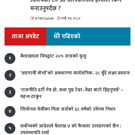
मनाउनुपर्दछ ?
KTM Dainik
भदौ १४ २०८२
ताजा अपडेट
धेरै पढिएको
वैशाखयता विपद्बाट २०५ जनाको मृत्यु
१
‘अग्रगामी मोर्चा’को अवधारणा सार्वजनिक, २८ बुँदे लक्ष्य प्रस्ताव
२
‘राजनीति डर्टी गेम हो, सत्ता पुग्न टेढा–मेढा बाटो हिँड्नुपर्छ’ –
३
महन्थ ठाकुर
लियोनल मेसीका पिता जर्जको ६८ वर्षको उमेरमा निधन
४
सर्वोच्चको आदेशले वैशाख ४ को फैसला उल्ट्याएको छैन :
५
उपसभापति शर्मा