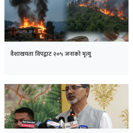
वैशाखयता विपद्बाट २०५ जनाको मृत्यु