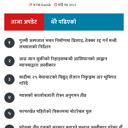
KTM Dainik
भदौ १४ २०८२
ताजा अपडेट
धेरै पढिएको
गुल्मी अस्पताल भवन निर्माणमा ढिलाइ, ठेक्का रद्द गर्न मन्त्री
१
लम्सालको निर्देशन
आङ सान सुकीको रिहाइसम्बन्धी आसियानको आह्वान
२
म्यानमाद्वारा अस्वीकार
माडीमा २५ मेघावाटको विद्युत् लैजान निकुञ्जमा तार भूमिगत
३
गरिँदै
ग्यासको कालोबजारी रोक्न अनुगमन तीव्र
४
फापरखेत पहिरोको विकल्पमा मोटरेबल पुल
५
प्रदेशमा तीन दलको सरकार बनाउने प्रस्ताव अस्वीकार गरेका हौँ