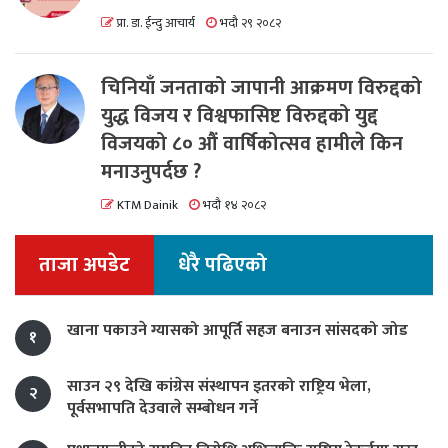
प्रा. डा. ईन्दु आचार्य
भदौ २९ २०८२
चिनियाँ जनताको जापानी आक्रमण विरुद्दको
युद्ध विजय र विश्वफासिष्ट विरुद्दको युद्द
विजयको ८० औं वार्षिकोत्सव हामीले किन
मनाउनुपर्दछ ?
KTM Dainik
भदौ १४ २०८२
ताजा अपडेट
धेरै पढिएको
खाना पकाउने ग्यासको आपूर्ति सहज बनाउन सांसदको जोड
१
साउन २९ देखि कांग्रेस संस्थापन इतरको राष्ट्रिय भेला,
२
पूर्वसभापति देउवाले सम्बोधन गर्ने