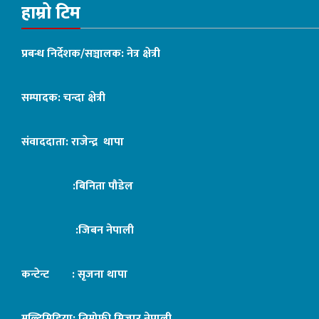
हाम्रो टिम
प्रबन्ध निर्देशक/सञ्चालक: नेत्र क्षेत्री
सम्पादक: चन्दा क्षेत्री
संवाददाता: राजेन्द्र थापा
:बिनिता पौडेल
:जिबन नेपाली
कन्टेन्ट : सृजना थापा
मल्टिमिडिया: तिमोफी मिजार नेपाली