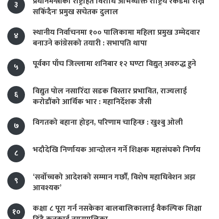
प्रधानमन्त्रीको राष्ट्रहित विरोधि अभिव्यक्ति राष्ट्रिय रेकर्डमा राख्न
३
सकिँदैनः प्रमुख सचेतक दुलाल
स्थानीय निर्वाचनमा १०० पालिकामा महिला प्रमुख उम्मेदवार
४
बनाउने कांग्रेसको तयारी : सभापति थापा
पूर्वका पाँच जिल्लामा शनिबार १२ घण्टा विद्युत् अवरुद्ध हुने
५
विद्युत पोल नसारिँदा सडक विस्तार प्रभावित, राज्यलाई
६
करोडौंको आर्थिक भार : महानिर्देशक जैसी
विगतको बहाना होइन, परिणाम चाहिन्छ : खुश्बु ओली
७
भदौदेखि निर्णायक आन्दोलन गर्ने शिक्षक महासंघको निर्णय
८
‘सर्वोच्चको आदेशको सम्मान गर्छौं, विशेष महाधिवेशन अझ
९
आवश्यक’
कक्षा ८ पूरा गर्न नसकेका बालबालिकालाई वैकल्पिक शिक्षा
१०