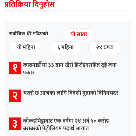
प्रतिक्रिया दिनुहोस
सर्वाधिक धेरै पढिएको
यो साता
यो महिना
६ महिना
२४ घण्टा
१
काठमाडौँमा ३३ ग्राम खैरो हिरोइनसहित दुई जना
पक्राउ
२
यस्तो छ आजका लागि विदेशी मुद्राको विनिमयदर
३
काँकडभिट्टाबाट एक वर्षमा २४ अर्ब ५० करोड
बराबरको पेट्रोलियम पदार्थ आयात