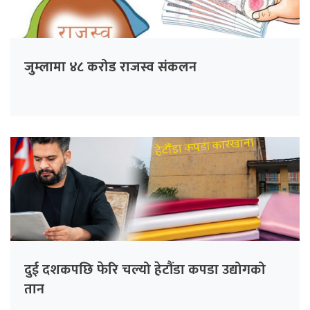
जुम्लामा ४८ करोड राजस्व संकलन
दुई दशकपछि फेरि चल्यो हेटौंडा कपडा उद्योगको
तान