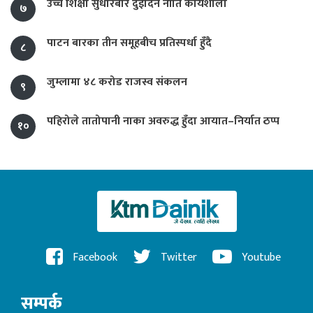
उच्च शिक्षा सुधारबारे दुईदिने नीति कार्यशाला
७
पाटन बारका तीन समूहबीच प्रतिस्पर्धा हुँदै
८
जुम्लामा ४८ करोड राजस्व संकलन
९
पहिरोले तातोपानी नाका अवरुद्ध हुँदा आयात–निर्यात ठप्प
१०
Facebook
Twitter
Youtube
सम्पर्क