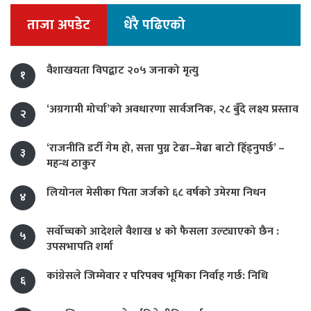
ताजा अपडेट
धेरै पढिएको
वैशाखयता विपद्बाट २०५ जनाको मृत्यु
१
‘अग्रगामी मोर्चा’को अवधारणा सार्वजनिक, २८ बुँदे लक्ष्य प्रस्ताव
२
‘राजनीति डर्टी गेम हो, सत्ता पुग्न टेढा–मेढा बाटो हिँड्नुपर्छ’ –
३
महन्थ ठाकुर
लियोनल मेसीका पिता जर्जको ६८ वर्षको उमेरमा निधन
४
सर्वोच्चको आदेशले वैशाख ४ को फैसला उल्ट्याएको छैन :
५
उपसभापति शर्मा
कांग्रेसले जिम्मेवार र परिपक्व भूमिका निर्वाह गर्छ: निधि
६