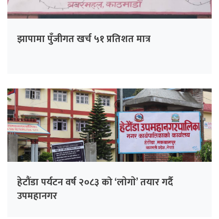
झापामा पुँजीगत खर्च ५१ प्रतिशत मात्र
हेटौंडा पर्यटन वर्ष २०८३ को ‘लाेगाे’ तयार गर्दै
उपमहानगर