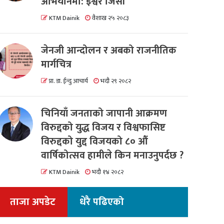
अभियानमा: इश्वर जिसी
KTM Dainik
वैशाख २५ २०८३
जेनजी आन्दोलन र अबको राजनीतिक
मार्गचित्र
प्रा. डा. ईन्दु आचार्य
भदौ २९ २०८२
चिनियाँ जनताको जापानी आक्रमण
विरुद्दको युद्ध विजय र विश्वफासिष्ट
विरुद्दको युद्द विजयको ८० औं
वार्षिकोत्सव हामीले किन मनाउनुपर्दछ ?
KTM Dainik
भदौ १४ २०८२
ताजा अपडेट
धेरै पढिएको