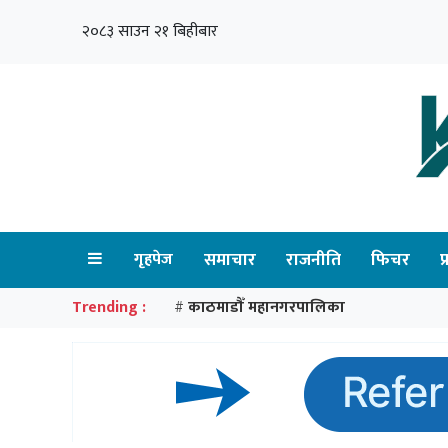
२०८३ साउन २१ बिहीबार
गृहपेज
समाचार
राजनीति
फिचर
प
Trending :
काठमाडौँ महानगरपालिका
#