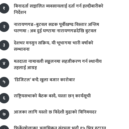
बिनादर्ता सञ्चालित व्यवसायलाई दर्ता गर्न हल्दीबारीको
१
निर्देशन
नारायणगढ–बुटवल सडक पूर्वीखण्ड विस्तार अन्तिम
२
चरणमा : अब दुई घण्टामा नारायणगढदेखि बुटवल
देशभर मनसुन सक्रिय, यी भूभागमा भारी वर्षाको
३
सम्भावना
मतदाता नामावली सङ्कलनमा सहजीकरण गर्न स्थानीय
४
तहलाई आग्रह
‘डिजिटल’ बन्दै खुला बजार कारोबार
५
राष्ट्रियसभाको बैठक बस्दै, यस्ता छन् कार्यसूची
६
आजका लागि यस्तो छ विदेशी मुद्राको विनिमयदर
७
फिर्केखोलाका अनाधिकृत संरचना भदौ १५ भित्र हटाउन