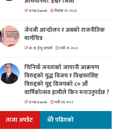
अभियानमा: इश्वर जिसी
KTM Dainik
वैशाख २५ २०८३
जेनजी आन्दोलन र अबको राजनीतिक
मार्गचित्र
प्रा. डा. ईन्दु आचार्य
भदौ २९ २०८२
चिनियाँ जनताको जापानी आक्रमण
विरुद्दको युद्ध विजय र विश्वफासिष्ट
विरुद्दको युद्द विजयको ८० औं
वार्षिकोत्सव हामीले किन मनाउनुपर्दछ ?
KTM Dainik
भदौ १४ २०८२
ताजा अपडेट
धेरै पढिएको