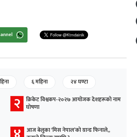
hannel
हिना
६ महिना
२४ घण्टा
२
क्रिकेट विश्वकप-२०२७ आयोजक देशहरूको नाम
घोषणा
४
आज बेलुका ‘मिस नेपाल’को ग्रान्ड फिनाले,,