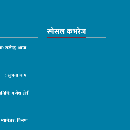
स्पेसल कभरेज
ा: राजेन्द्र थापा
ट : सृजना थापा
तिनिधि: गणेश क्षेत्री
ङ म्यानेजर: किरण