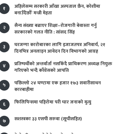
अहिलेसम्म सरकारी आँखा अस्पताल छैन, कोशीमा
१
बनाउँदैछौँः मन्त्री मेहता
सैन्य संख्या बढाएर शिक्षा–रोजगारी बेवास्ता गर्नु
२
सरकारको गलत नीति : सांसद सिंह
घरजग्गा कारोबारका लागि इजाजतपत्र अनिवार्य, २१
३
दिनभित्र अनलाइन आवेदन दिन विभागको आग्रह
प्रतिष्पर्धीको अन्तर्वार्ता नसकिँदै प्राधिकरण अध्यक्ष नियुक्त
४
गरिएको भन्दै काँग्रेसको आपत्ति
पछिल्लो २४ घण्टामा एक हजार १७३ सवारीसाधन
५
कारबाहीमा
फिलिपिन्समा पहिरोमा परी चार जनाको मृत्यु
६
सशस्त्रका ३३ एसपी सरुवा (सूचीसहित)
७