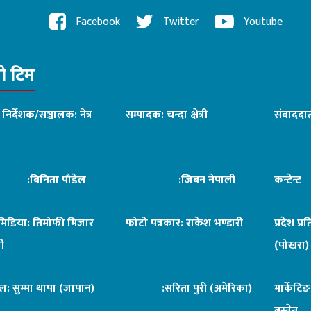
Facebook
Twitter
Youtube
रो टिम
ध निर्देशक/सञ्चालक: नेत्र
सम्पादक: चन्दा क्षेत्री
संवाददात
िनिता पौडेल
:जिबन नेपाली
कन्टेन्
िमिडिया: तिमोफी मिजार
फोटो पत्रकार: राकेश भण्डारी
प्रदेश प्र
ी
(पोखरा)
ल: सुम्मा थापा (जापान)
:सरिता पुरी (अमेरिका)
मार्केटि
बस्नेत