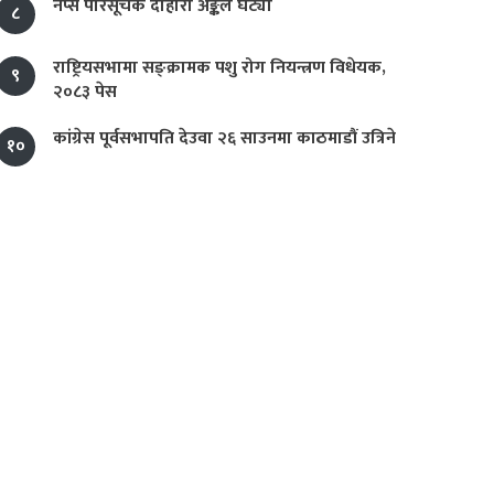
नेप्से परिसूचक दोहोरो अङ्कले घट्यो
८
राष्ट्रियसभामा सङ्क्रामक पशु रोग नियन्त्रण विधेयक,
९
२०८३ पेस
कांग्रेस पूर्वसभापति देउवा २६ साउनमा काठमाडौं उत्रिने
१०