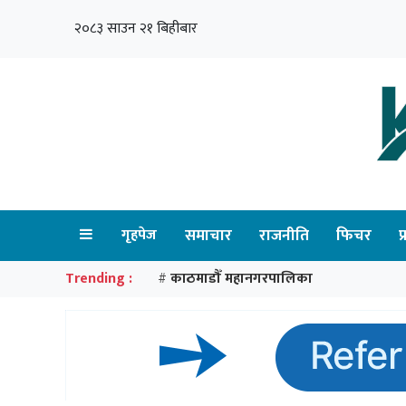
२०८३ साउन २१ बिहीबार
गृहपेज
समाचार
राजनीति
फिचर
प
Trending :
काठमाडौँ महानगरपालिका
#