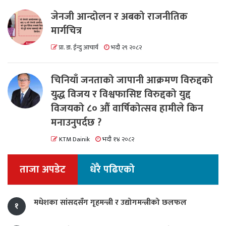
जेनजी आन्दोलन र अबको राजनीतिक
मार्गचित्र
प्रा. डा. ईन्दु आचार्य
भदौ २९ २०८२
चिनियाँ जनताको जापानी आक्रमण विरुद्दको
युद्ध विजय र विश्वफासिष्ट विरुद्दको युद्द
विजयको ८० औं वार्षिकोत्सव हामीले किन
मनाउनुपर्दछ ?
KTM Dainik
भदौ १४ २०८२
ताजा अपडेट
धेरै पढिएको
मधेशका सांसदसँग गृहमन्त्री र उद्योगमन्त्रीको छलफल
१