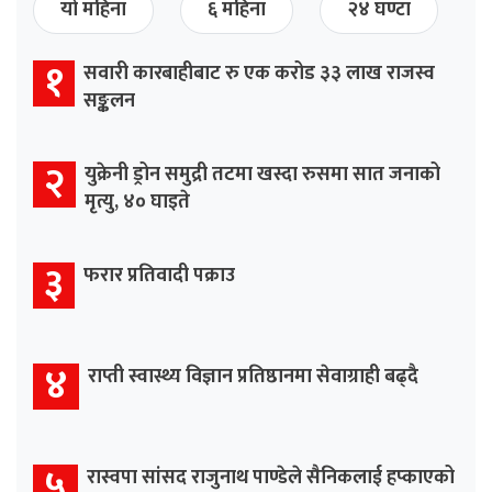
यो महिना
६ महिना
२४ घण्टा
१
सवारी कारबाहीबाट रु एक करोड ३३ लाख राजस्व
सङ्कलन
२
युक्रेनी ड्रोन समुद्री तटमा खस्दा रुसमा सात जनाको
मृत्यु, ४० घाइते
३
फरार प्रतिवादी पक्राउ
४
राप्ती स्वास्थ्य विज्ञान प्रतिष्ठानमा सेवाग्राही बढ्दै
५
रास्वपा सांसद राजुनाथ पाण्डेले सैनिकलाई हप्काएको