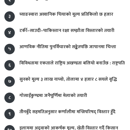
२
घ्याङस्वारा अग्र्यानिक चियाको मूल्य प्रतिकिलो छ हजार
३
टर्की–साउदी–पाकिस्तान रक्षा सम्झौता विस्तारको तयारी
४
आणविक नीतिमा पुनर्विचारको सङ्केतपछि जापानमा चिन्ता
५
विविधतामा एकताले राष्ट्रिय अखण्डता बलियो बनाउँछ : राष्ट्रपति
६
सुनको मूल्य ३ लाख नाघ्यो, तोलामा ४ हजार ८ सयले वृद्धि
७
गोसाइँकुण्डमा जनैपूर्णिमा मेलाको तयारी
८
तीनबुँदे सहमतिअनुसार कर्णालीमा मन्त्रिपरिषद् विस्तार हुँदै
९
इलाममा अदुवाको आकर्षक मूल्य, खेती विस्तार गर्दै किसान