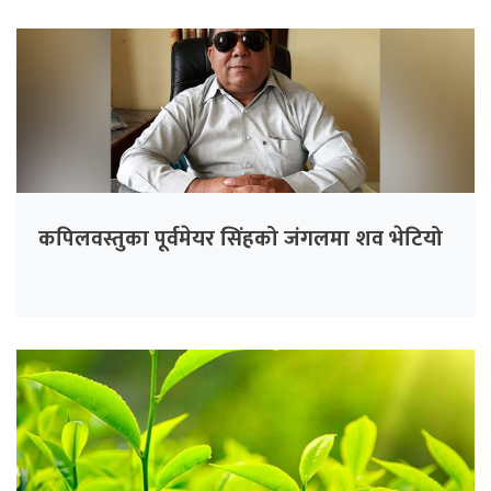
कपिलवस्तुका पूर्वमेयर सिंहको जंगलमा शव भेटियो