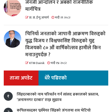
जेनजी आन्दोलन र अबको राजनीतिक
मार्गचित्र
प्रा. डा. ईन्दु आचार्य
भदौ २९ २०८२
चिनियाँ जनताको जापानी आक्रमण विरुद्दको
युद्ध विजय र विश्वफासिष्ट विरुद्दको युद्द
विजयको ८० औं वार्षिकोत्सव हामीले किन
मनाउनुपर्दछ ?
KTM Dainik
भदौ १४ २०८२
ताजा अपडेट
धेरै पढिएको
सिंहदरबारको नाम परिवर्तन गर्न सांसद ढकालको प्रस्ताव,
१
‘अनामनगर दरबार’ राख्न सुझाव
कपिलवस्तुका पूर्वमेयर सिंहको जंगलमा शव भेटियो