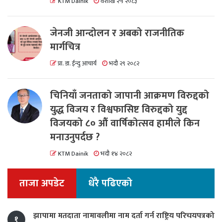
KTM Dainik
वैशाख २५ २०८३
जेनजी आन्दोलन र अबको राजनीतिक
मार्गचित्र
प्रा. डा. ईन्दु आचार्य
भदौ २९ २०८२
चिनियाँ जनताको जापानी आक्रमण विरुद्दको
युद्ध विजय र विश्वफासिष्ट विरुद्दको युद्द
विजयको ८० औं वार्षिकोत्सव हामीले किन
मनाउनुपर्दछ ?
KTM Dainik
भदौ १४ २०८२
ताजा अपडेट
धेरै पढिएको
झापामा मतदाता नामावलीमा नाम दर्ता गर्न राष्ट्रिय परिचयपत्रको
१