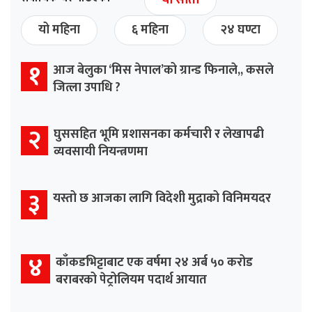
यो साता
यो महिना
६ महिना
२४ घण्टा
१
आज बेलुका ‘मिस नेपाल’को ग्रान्ड फिनाले,, कसले
जित्ला उपाधि ?
२
घुससहित भूमि प्रशासनका कर्मचारी र लेखापढी
व्यवसायी नियन्त्रणमा
३
यस्तो छ आजका लागि विदेशी मुद्राको विनिमयदर
४
काँकडभिट्टाबाट एक वर्षमा २४ अर्ब ५० करोड
बराबरको पेट्रोलियम पदार्थ आयात