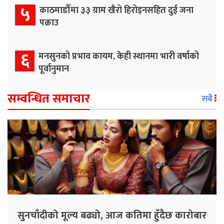
५
काठमाडौँमा ३३ ग्राम खैरो हिरोइनसहित दुई जना
पक्राउ
६
मनसुनको प्रभाव कायम, केही स्थानमा भारी वर्षाको
पूर्वानुमान
सम्वन्धित समाचार
सबै
सुनचाँदीको मूल्य बढ्यो, आज कतिमा हुँदैछ कारोबार