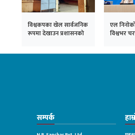
विश्वकपका खेल सार्वजनिक
एल निनोको 
रूपमा देखाउन प्रशासनको
विश्वभर च
अनुमति अनिवार्य
जोखिम बढ्
चेतावनी
सम्पर्क
हाम्
N.P. Sanchar Pvt. Ltd
प्रबन्