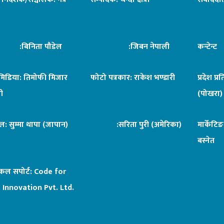
िनिता पौडेल
:जिबन नेपाली
कन्टेन्
िमिडिया: तिमोफी मिजार
फोटो पत्रकार: राकेश भण्डारी
प्रदेश प्र
ी
(पोखरा)
ल: सुम्मा थापा (जापान)
:सरिता पुरी (अमेरिका)
मार्केटि
बस्नेत
िकल सपोर्ट:
Code for
 Innovation Pvt. Ltd.