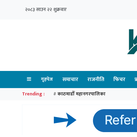
२०८३ साउन २२ शुक्रवार
गृहपेज
समाचार
राजनीति
फिचर
प
Trending :
काठमाडौँ महानगरपालिका
#