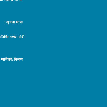
ट : सृजना थापा
तिनिधि: गणेश क्षेत्री
ङ म्यानेजर: किरण