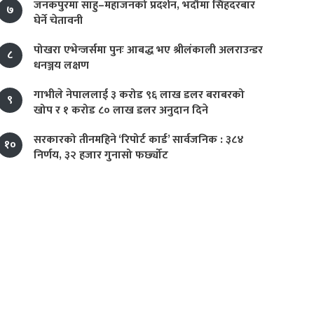
जनकपुरमा साहु–महाजनको प्रदर्शन, भदौमा सिंहदरबार
७
घेर्ने चेतावनी
पोखरा एभेन्जर्समा पुनः आबद्ध भए श्रीलंकाली अलराउन्डर
८
धनञ्जय लक्षण
गाभीले नेपाललाई ३ करोड ९६ लाख डलर बराबरको
९
खोप र १ करोड ८० लाख डलर अनुदान दिने
सरकारको तीनमहिने ‘रिपोर्ट कार्ड’ सार्वजनिक : ३८४
१०
निर्णय, ३२ हजार गुनासो फर्छ्योट