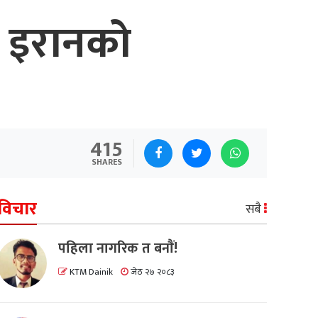
े इरानको
415
SHARES
विचार
सबै
पहिला नागरिक त बनाैं!
KTM Dainik
जेठ २७ २०८३