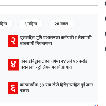
हिना
६ महिना
२४ घण्टा
२
घुससहित भूमि प्रशासनका कर्मचारी र लेखापढी
व्यवसायी नियन्त्रणमा
४
र
काँकडभिट्टाबाट एक वर्षमा २४ अर्ब ५० करोड
बराबरको पेट्रोलियम पदार्थ आयात
६
काठमाडौँमा ३३ ग्राम खैरो हिरोइनसहित दुई जना
पक्राउ