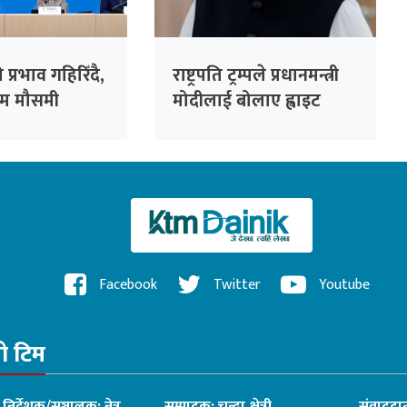
प्रभाव गहिरिँदै,
राष्ट्रपति ट्रम्पले प्रधानमन्त्री
रम मौसमी
मोदीलाई बोलाए ह्वाइट
ने डब्ल्युएमओको
हाउस
Facebook
Twitter
Youtube
रो टिम
ध निर्देशक/सञ्चालक: नेत्र
सम्पादक: चन्दा क्षेत्री
संवाददात