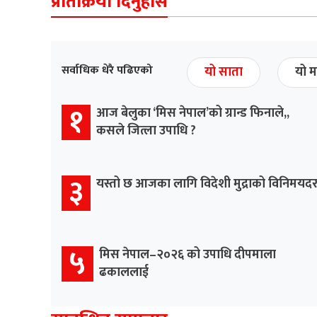
प्रतिक्रिया दिनुहोस
सर्वाधिक धेरै पढिएको
यो साता
यो म
१
आज बेलुका ‘मिस नेपाल’को ग्रान्ड फिनाले,,
कसले जित्ला उपाधि ?
३
यस्तो छ आजका लागि विदेशी मुद्राको विनिमयद
५
मिस नेपाल–२०२६ को उपाधि दीपमाला
ढकाललाई