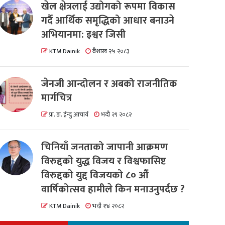
खेल क्षेत्रलाई उद्योगको रूपमा विकास
गर्दै आर्थिक समृद्धिको आधार बनाउने
अभियानमा: इश्वर जिसी
KTM Dainik
वैशाख २५ २०८३
जेनजी आन्दोलन र अबको राजनीतिक
मार्गचित्र
प्रा. डा. ईन्दु आचार्य
भदौ २९ २०८२
चिनियाँ जनताको जापानी आक्रमण
विरुद्दको युद्ध विजय र विश्वफासिष्ट
विरुद्दको युद्द विजयको ८० औं
वार्षिकोत्सव हामीले किन मनाउनुपर्दछ ?
KTM Dainik
भदौ १४ २०८२