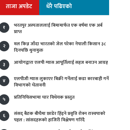
ताजा अपडेट
धेरै पढिएको
भरतपुर अस्पताललाई बिमामार्फत एक वर्षमा एक अर्ब
१
प्राप्त
मल किन्न जाँदा भारतको जेल परेका नेपाली किसान ३८
२
दिनपछि थुनामुक्त
आयोगद्वारा एलपी ग्यास आपूर्तिलाई सहज बनाउन आग्रह
३
एलपीजी ग्यास लुकाएर बिक्री गर्नेलाई कडा कारबाही गर्ने
४
विभागको चेतावनी
प्रतिनिधिसभामा चार विधेयक प्रस्तुत
५
संसद् बैठक बीचैमा छाडेर हिँड्ने प्रवृत्ति रोक्न रास्वपाको
६
पहल : सांसदहरूको हाजिरी विश्लेषण गरिँदै