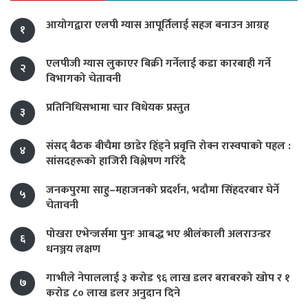
आयोगद्वारा एलपी ग्यास आपूर्तिलाई सहज बनाउन आग्रह
१
एलपीजी ग्यास लुकाएर बिक्री गर्नेलाई कडा कारबाही गर्ने
२
विभागको चेतावनी
प्रतिनिधिसभामा चार विधेयक प्रस्तुत
३
संसद् बैठक बीचैमा छाडेर हिँड्ने प्रवृत्ति रोक्न रास्वपाको पहल :
४
सांसदहरूको हाजिरी विश्लेषण गरिँदै
जनकपुरमा साहु–महाजनको प्रदर्शन, भदौमा सिंहदरबार घेर्ने
५
चेतावनी
पोखरा एभेन्जर्समा पुनः आबद्ध भए श्रीलंकाली अलराउन्डर
६
धनञ्जय लक्षण
गाभीले नेपाललाई ३ करोड ९६ लाख डलर बराबरको खोप र १
७
करोड ८० लाख डलर अनुदान दिने