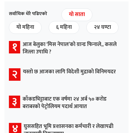
सर्वाधिक धेरै पढिएको
यो साता
यो महिना
६ महिना
२४ घण्टा
१
आज बेलुका ‘मिस नेपाल’को ग्रान्ड फिनाले,, कसले
जित्ला उपाधि ?
२
यस्तो छ आजका लागि विदेशी मुद्राको विनिमयदर
३
काँकडभिट्टाबाट एक वर्षमा २४ अर्ब ५० करोड
बराबरको पेट्रोलियम पदार्थ आयात
४
घुससहित भूमि प्रशासनका कर्मचारी र लेखापढी