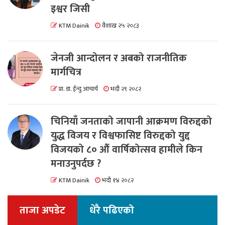
इश्वर जिसी
KTM Dainik
वैशाख २५ २०८३
जेनजी आन्दोलन र अबको राजनीतिक
मार्गचित्र
प्रा. डा. ईन्दु आचार्य
भदौ २९ २०८२
चिनियाँ जनताको जापानी आक्रमण विरुद्दको
युद्ध विजय र विश्वफासिष्ट विरुद्दको युद्द
विजयको ८० औं वार्षिकोत्सव हामीले किन
मनाउनुपर्दछ ?
KTM Dainik
भदौ १४ २०८२
ताजा अपडेट
धेरै पढिएको