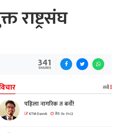
 राष्ट्रसंघ
341
SHARES
विचार
सबै
पहिला नागरिक त बनाैं!
KTM Dainik
जेठ २७ २०८३