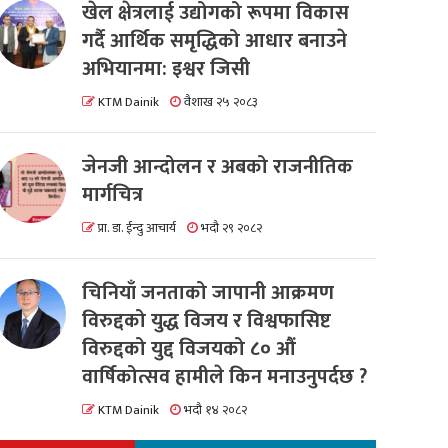
खेल क्षेत्रलाई उद्योगको रूपमा विकास
गर्दै आर्थिक समृद्धिको आधार बनाउने
अभियानमा: इश्वर जिसी
KTM Dainik
वैशाख २५ २०८३
जेनजी आन्दोलन र अबको राजनीतिक
मार्गचित्र
प्रा. डा. ईन्दु आचार्य
भदौ २९ २०८२
चिनियाँ जनताको जापानी आक्रमण
विरुद्दको युद्ध विजय र विश्वफासिष्ट
विरुद्दको युद्द विजयको ८० औं
वार्षिकोत्सव हामीले किन मनाउनुपर्दछ ?
KTM Dainik
भदौ १४ २०८२