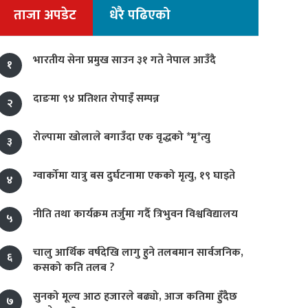
ताजा अपडेट
धेरै पढिएको
भारतीय सेना प्रमुख साउन ३१ गते नेपाल आउँदै
१
दाङमा ९४ प्रतिशत रोपाइँ सम्पन्न
२
रोल्पामा खोलाले बगाउँदा एक वृद्धको *मृ*त्यु
३
ग्वार्कोमा यात्रु बस दुर्घटनामा एकको मृत्यु, १९ घाइते
४
नीति तथा कार्यक्रम तर्जुमा गर्दै त्रिभुवन विश्वविद्यालय
५
चालु आर्थिक वर्षदेखि लागु हुने तलबमान सार्वजनिक,
६
कसको कति तलब ?
सुनको मूल्य आठ हजारले बढ्यो, आज कतिमा हुँदैछ
७