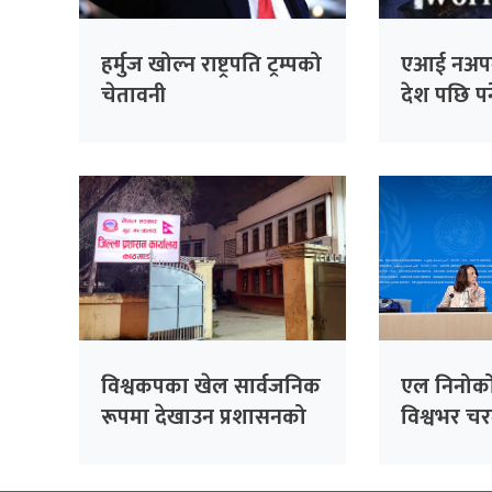
हर्मुज खोल्न राष्ट्रपति ट्रम्पको
एआई नअप
चेतावनी
देश पछि पर्न
चेतावनी
विश्वकपका खेल सार्वजनिक
एल निनोको 
रूपमा देखाउन प्रशासनको
विश्वभर च
अनुमति अनिवार्य
जोखिम बढ्
चेतावनी