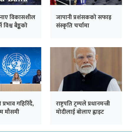
नाए विकासशील
जापानी प्रशंसकको सफाइ
े विश्व बैङ्कको
संस्कृति चर्चामा
प्रभाव गहिरिँदै,
राष्ट्रपति ट्रम्पले प्रधानमन्त्री
रम मौसमी
मोदीलाई बोलाए ह्वाइट
ने डब्ल्युएमओको
हाउस