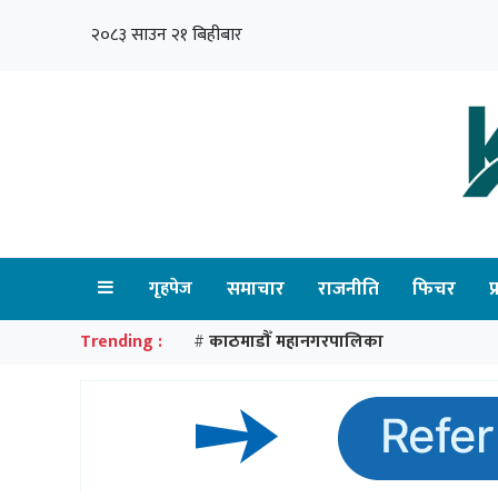
२०८३ साउन २१ बिहीबार
गृहपेज
समाचार
राजनीति
फिचर
प
Trending :
काठमाडौँ महानगरपालिका
#