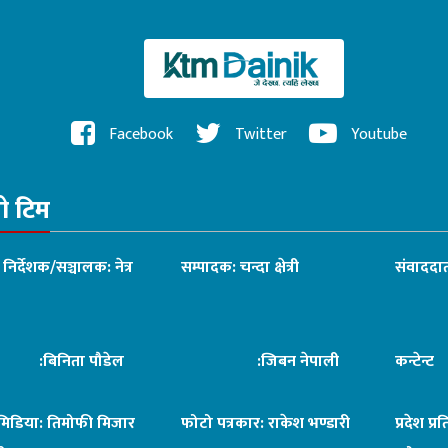
Facebook
Twitter
Youtube
रो टिम
ध निर्देशक/सञ्चालक: नेत्र
सम्पादक: चन्दा क्षेत्री
संवाददात
िनिता पौडेल
:जिबन नेपाली
कन्टेन्
िमिडिया: तिमोफी मिजार
फोटो पत्रकार: राकेश भण्डारी
प्रदेश प्र