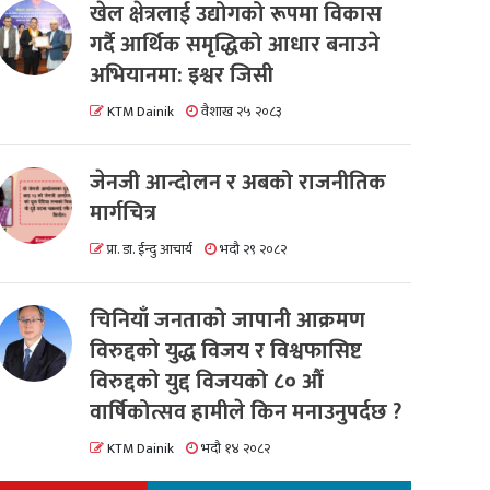
खेल क्षेत्रलाई उद्योगको रूपमा विकास
गर्दै आर्थिक समृद्धिको आधार बनाउने
अभियानमा: इश्वर जिसी
KTM Dainik
वैशाख २५ २०८३
जेनजी आन्दोलन र अबको राजनीतिक
मार्गचित्र
प्रा. डा. ईन्दु आचार्य
भदौ २९ २०८२
चिनियाँ जनताको जापानी आक्रमण
विरुद्दको युद्ध विजय र विश्वफासिष्ट
विरुद्दको युद्द विजयको ८० औं
वार्षिकोत्सव हामीले किन मनाउनुपर्दछ ?
KTM Dainik
भदौ १४ २०८२