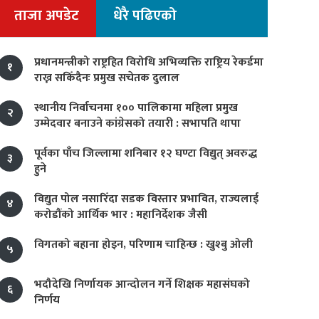
ताजा अपडेट
धेरै पढिएको
प्रधानमन्त्रीको राष्ट्रहित विरोधि अभिव्यक्ति राष्ट्रिय रेकर्डमा
१
राख्न सकिँदैनः प्रमुख सचेतक दुलाल
स्थानीय निर्वाचनमा १०० पालिकामा महिला प्रमुख
२
उम्मेदवार बनाउने कांग्रेसको तयारी : सभापति थापा
पूर्वका पाँच जिल्लामा शनिबार १२ घण्टा विद्युत् अवरुद्ध
३
हुने
विद्युत पोल नसारिँदा सडक विस्तार प्रभावित, राज्यलाई
४
करोडौंको आर्थिक भार : महानिर्देशक जैसी
विगतको बहाना होइन, परिणाम चाहिन्छ : खुश्बु ओली
५
भदौदेखि निर्णायक आन्दोलन गर्ने शिक्षक महासंघको
६
निर्णय