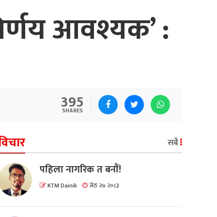
निर्णय आवश्यक’ :
395
SHARES
विचार
सबै
पहिला नागरिक त बनाैं!
KTM Dainik
जेठ २७ २०८३