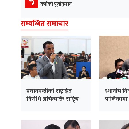
५
वर्षाको पूर्वानुमान
सम्वन्धित समाचार
प्रधानमन्त्रीको राष्ट्रहित
स्थानीय नि
विरोधि अभिव्यक्ति राष्ट्रिय
पालिकामा 
रेकर्डमा राख्न सकिँदैनः प्रमुख
उम्मेदवार ब
सचेतक दुलाल
तयारी : स