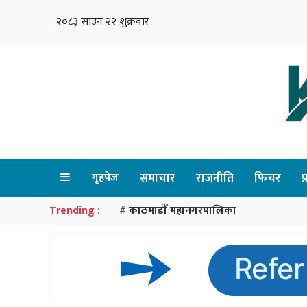
२०८३ साउन २२ शुक्रवार
गृहपेज
समाचार
राजनीति
फिचर
प
Trending :
काठमाडौँ महानगरपालिका
#