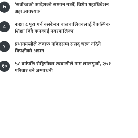
‘सर्वोच्चको आदेशको सम्मान गर्छौं, विशेष महाधिवेशन
७
अझ आवश्यक’
कक्षा ८ पूरा गर्न नसकेका बालबालिकालाई वैकल्पिक
८
शिक्षा दिँदै कनकाई नगरपालिका
प्रधानमन्त्रीले जवाफ नदिएसम्म संसद् चल्न नदिने
९
विपक्षीको अडान
५८ वर्षपछि रोहिणीका स्ववासीले पाए लालपुर्जा, २७१
१०
परिवार बने जग्गाधनी