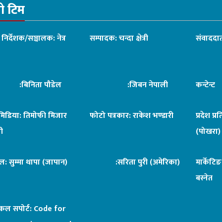
रो टिम
ध निर्देशक/सञ्चालक: नेत्र
सम्पादक: चन्दा क्षेत्री
संवाददात
िनिता पौडेल
:जिबन नेपाली
कन्टेन्
िमिडिया: तिमोफी मिजार
फोटो पत्रकार: राकेश भण्डारी
प्रदेश प्र
ी
(पोखरा)
ल: सुम्मा थापा (जापान)
:सरिता पुरी (अमेरिका)
मार्केटि
बस्नेत
िकल सपोर्ट:
Code for