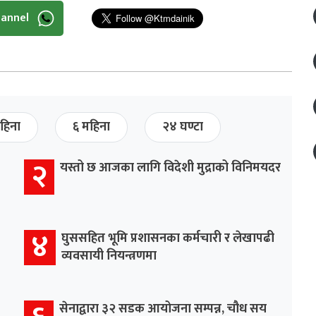
hannel
हिना
६ महिना
२४ घण्टा
२
यस्तो छ आजका लागि विदेशी मुद्राको विनिमयदर
४
घुससहित भूमि प्रशासनका कर्मचारी र लेखापढी
व्यवसायी नियन्त्रणमा
सेनाद्वारा ३२ सडक आयोजना सम्पन्न, चौध सय