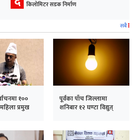
६
किलोमिटर सडक निर्माण
सबै
र्वाचनमा १००
पूर्वका पाँच जिल्लामा
महिला प्रमुख
शनिबार १२ घण्टा विद्युत्
नाउने कांग्रेसको
अवरुद्ध हुने
भापति थापा