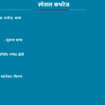
स्पेसल कभरेज
ा: राजेन्द्र थापा
ट : सृजना थापा
तिनिधि: गणेश क्षेत्री
ङ म्यानेजर: किरण