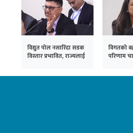
विद्युत पोल नसारिँदा सडक
विगतको बह
विस्तार प्रभावित, राज्यलाई
परिणाम चाहि
करोडौंको आर्थिक भार :
ओली
महानिर्देशक जैसी