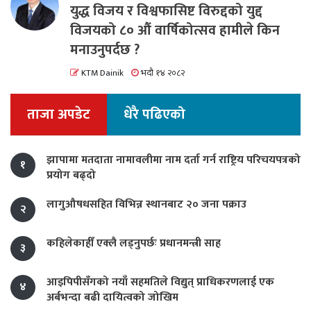
युद्ध विजय र विश्वफासिष्ट विरुद्दको युद्द
विजयको ८० औं वार्षिकोत्सव हामीले किन
मनाउनुपर्दछ ?
KTM Dainik
भदौ १४ २०८२
ताजा अपडेट
धेरै पढिएको
झापामा मतदाता नामावलीमा नाम दर्ता गर्न राष्ट्रिय परिचयपत्रको
१
प्रयोग बढ्दो
लागुऔषधसहित विभिन्न स्थानबाट २० जना पक्राउ
२
कहिलेकाहीँ एक्लै लड्नुपर्छः प्रधानमन्त्री साह
३
आइपिपीसँगको नयाँ सहमतिले विद्युत् प्राधिकरणलाई एक
४
अर्बभन्दा बढी दायित्वको जोखिम