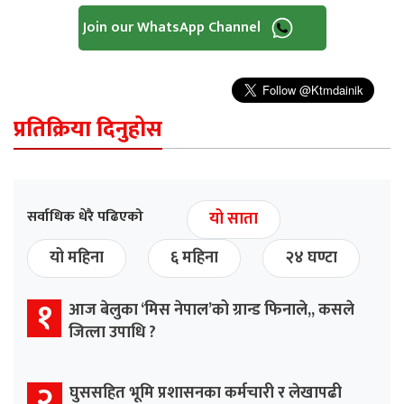
Join our WhatsApp Channel
प्रतिक्रिया दिनुहोस
सर्वाधिक धेरै पढिएको
यो साता
यो महिना
६ महिना
२४ घण्टा
१
आज बेलुका ‘मिस नेपाल’को ग्रान्ड फिनाले,, कसले
जित्ला उपाधि ?
२
घुससहित भूमि प्रशासनका कर्मचारी र लेखापढी