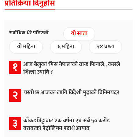
प्रतिक्रिया दिनुहोस
सर्वाधिक धेरै पढिएको
यो साता
यो महिना
६ महिना
२४ घण्टा
१
आज बेलुका ‘मिस नेपाल’को ग्रान्ड फिनाले,, कसले
जित्ला उपाधि ?
२
यस्तो छ आजका लागि विदेशी मुद्राको विनिमयदर
३
काँकडभिट्टाबाट एक वर्षमा २४ अर्ब ५० करोड
बराबरको पेट्रोलियम पदार्थ आयात