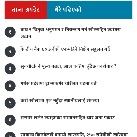
ताजा अपडेट
धेरै पढिएको
बाघ र चितुवा अनुगमन र नियन्त्रण गर्न खोरसहित क्यामरा
१
जडान
केन्द्रीय बैंक ६० अर्बको एकमहिने निक्षेप सङ्कलन गर्दै
२
सुनचाँदीको मूल्य बढ्यो, आज कतिमा हुँदैछ कारोबार ?
३
मधेस प्रदेशमा ट्रान्सफर्मर चोरीका घटना बढे
४
कर्रा खोलामा पुल नहुँदा स्थानीयलाई समस्या
५
भन्सार छलेर ल्याइएका सामानसहित चार जना पक्राउ
६
सामान्य किनमेलले बनायो लाखपति, २५० रुपैयाँको खरिदमा