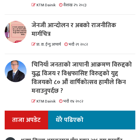
KTM Dainik
वैशाख २५ २०८३
जेनजी आन्दोलन र अबको राजनीतिक
मार्गचित्र
प्रा. डा. ईन्दु आचार्य
भदौ २९ २०८२
चिनियाँ जनताको जापानी आक्रमण विरुद्दको
युद्ध विजय र विश्वफासिष्ट विरुद्दको युद्द
विजयको ८० औं वार्षिकोत्सव हामीले किन
मनाउनुपर्दछ ?
KTM Dainik
भदौ १४ २०८२
ताजा अपडेट
धेरै पढिएको