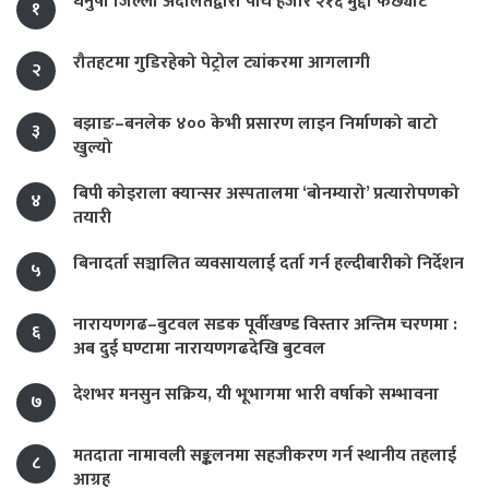
धनुषा जिल्ला अदालतद्वारा पाँच हजार २१६ मुद्दा फर्छ्यौट
१
रौतहटमा गुडिरहेको पेट्रोल ट्यांकरमा आगलागी
२
बझाङ–बनलेक ४०० केभी प्रसारण लाइन निर्माणको बाटो
३
खुल्यो
बिपी कोइराला क्यान्सर अस्पतालमा ‘बोनम्यारो’ प्रत्यारोपणको
४
तयारी
बिनादर्ता सञ्चालित व्यवसायलाई दर्ता गर्न हल्दीबारीको निर्देशन
५
नारायणगढ–बुटवल सडक पूर्वीखण्ड विस्तार अन्तिम चरणमा :
६
अब दुई घण्टामा नारायणगढदेखि बुटवल
देशभर मनसुन सक्रिय, यी भूभागमा भारी वर्षाको सम्भावना
७
मतदाता नामावली सङ्कलनमा सहजीकरण गर्न स्थानीय तहलाई
८
आग्रह