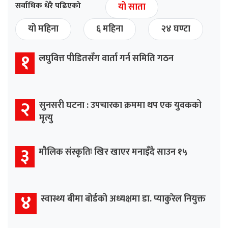
सर्वाधिक धेरै पढिएको
यो साता
यो महिना
६ महिना
२४ घण्टा
१
लघुवित्त पीडितसँग वार्ता गर्न समिति गठन
२
सुनसरी घटना : उपचारका क्रममा थप एक युवकको
मृत्यु
३
मौलिक संस्कृतिः खिर खाएर मनाइँदै साउन १५
४
स्वास्थ्य बीमा बोर्डको अध्यक्षमा डा. प्याकुरेल नियुक्त