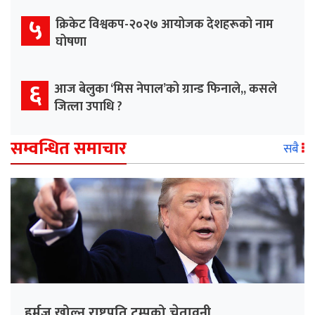
५
क्रिकेट विश्वकप-२०२७ आयोजक देशहरूको नाम
घोषणा
६
आज बेलुका ‘मिस नेपाल’को ग्रान्ड फिनाले,, कसले
जित्ला उपाधि ?
सम्वन्धित समाचार
सबै
हर्मुज खोल्न राष्ट्रपति ट्रम्पको चेतावनी