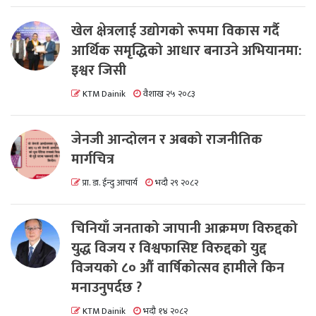
खेल क्षेत्रलाई उद्योगको रूपमा विकास गर्दै
आर्थिक समृद्धिको आधार बनाउने अभियानमा:
इश्वर जिसी
KTM Dainik
वैशाख २५ २०८३
जेनजी आन्दोलन र अबको राजनीतिक
मार्गचित्र
प्रा. डा. ईन्दु आचार्य
भदौ २९ २०८२
चिनियाँ जनताको जापानी आक्रमण विरुद्दको
युद्ध विजय र विश्वफासिष्ट विरुद्दको युद्द
विजयको ८० औं वार्षिकोत्सव हामीले किन
मनाउनुपर्दछ ?
KTM Dainik
भदौ १४ २०८२