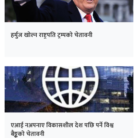
हर्मुज खोल्न राष्ट्रपति ट्रम्पको चेतावनी
एआई नअपनाए विकासशील देश पछि पर्ने विश्व
बैङ्कको चेतावनी