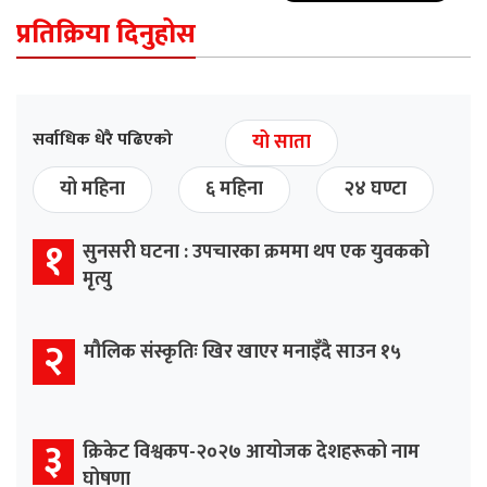
प्रतिक्रिया दिनुहोस
सर्वाधिक धेरै पढिएको
यो साता
यो महिना
६ महिना
२४ घण्टा
१
सुनसरी घटना : उपचारका क्रममा थप एक युवकको
मृत्यु
२
मौलिक संस्कृतिः खिर खाएर मनाइँदै साउन १५
३
क्रिकेट विश्वकप-२०२७ आयोजक देशहरूको नाम
घोषणा