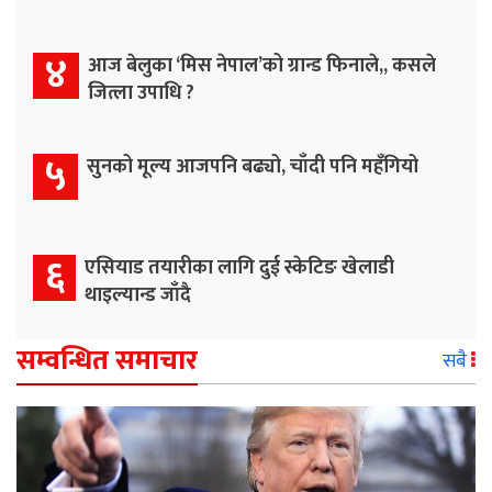
४
आज बेलुका ‘मिस नेपाल’को ग्रान्ड फिनाले,, कसले
जित्ला उपाधि ?
५
सुनको मूल्य आजपनि बढ्यो, चाँदी पनि महँगियो
६
एसियाड तयारीका लागि दुई स्केटिङ खेलाडी
थाइल्यान्ड जाँदै
सम्वन्धित समाचार
सबै