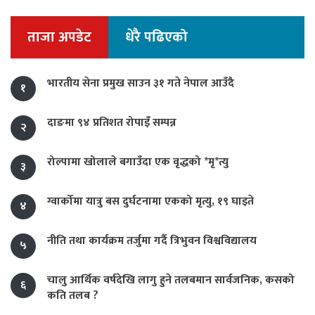
ताजा अपडेट
धेरै पढिएको
भारतीय सेना प्रमुख साउन ३१ गते नेपाल आउँदै
१
दाङमा ९४ प्रतिशत रोपाइँ सम्पन्न
२
रोल्पामा खोलाले बगाउँदा एक वृद्धको *मृ*त्यु
३
ग्वार्कोमा यात्रु बस दुर्घटनामा एकको मृत्यु, १९ घाइते
४
नीति तथा कार्यक्रम तर्जुमा गर्दै त्रिभुवन विश्वविद्यालय
५
चालु आर्थिक वर्षदेखि लागु हुने तलबमान सार्वजनिक, कसको
६
कति तलब ?