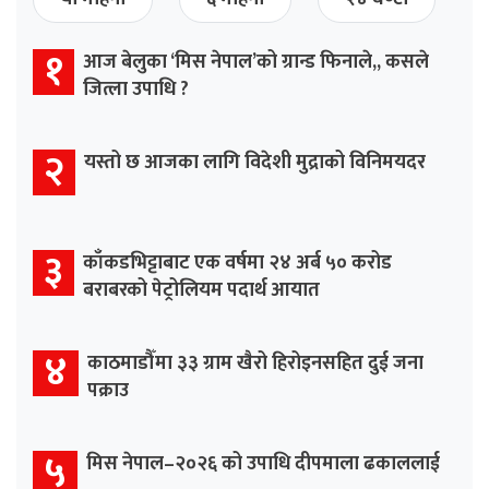
१
आज बेलुका ‘मिस नेपाल’को ग्रान्ड फिनाले,, कसले
जित्ला उपाधि ?
२
यस्तो छ आजका लागि विदेशी मुद्राको विनिमयदर
३
काँकडभिट्टाबाट एक वर्षमा २४ अर्ब ५० करोड
बराबरको पेट्रोलियम पदार्थ आयात
४
काठमाडौँमा ३३ ग्राम खैरो हिरोइनसहित दुई जना
पक्राउ
५
मिस नेपाल–२०२६ को उपाधि दीपमाला ढकाललाई