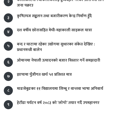
२
जना पक्राउ
कृषिउपज सङ्कलन तथा बजारीकरण केन्द्र निर्माण हुँदै
३
दश वर्षीय छोरासहित मेची-महाकाली साइकल यात्रा
४
बन्द र घाटामा रहेका उद्योगमा सुधारका संकेत देखिए :
५
प्रधानमन्त्री बालेन
ओमानमा नेपाली उत्पादनको बजार विस्तार गर्ने समझदारी
६
झापामा पुँजीगत खर्च ५१ प्रतिशत मात्र
७
माङसेबुङका ११ विद्यालयमा लिम्बू र वान्तवा भाषा अनिवार्य
८
हेटौंडा पर्यटन वर्ष २०८३ को ‘लाेगाे’ तयार गर्दै उपमहानगर
९