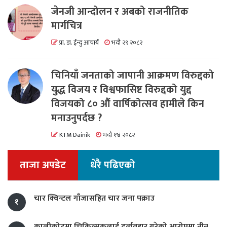
जेनजी आन्दोलन र अबको राजनीतिक
मार्गचित्र
प्रा. डा. ईन्दु आचार्य
भदौ २९ २०८२
चिनियाँ जनताको जापानी आक्रमण विरुद्दको
युद्ध विजय र विश्वफासिष्ट विरुद्दको युद्द
विजयको ८० औं वार्षिकोत्सव हामीले किन
मनाउनुपर्दछ ?
KTM Dainik
भदौ १४ २०८२
ताजा अपडेट
धेरै पढिएको
चार क्विन्टल गाँजासहित चार जना पक्राउ
१
कालीकोटमा चिकित्सकलाई दुर्व्यवहार गरेको आरोपमा तीन