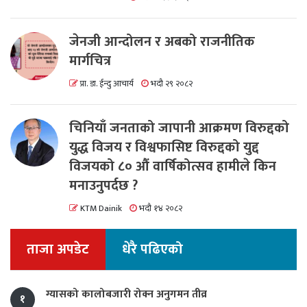
जेनजी आन्दोलन र अबको राजनीतिक
मार्गचित्र
प्रा. डा. ईन्दु आचार्य
भदौ २९ २०८२
चिनियाँ जनताको जापानी आक्रमण विरुद्दको
युद्ध विजय र विश्वफासिष्ट विरुद्दको युद्द
विजयको ८० औं वार्षिकोत्सव हामीले किन
मनाउनुपर्दछ ?
KTM Dainik
भदौ १४ २०८२
ताजा अपडेट
धेरै पढिएको
ग्यासको कालोबजारी रोक्न अनुगमन तीव्र
१