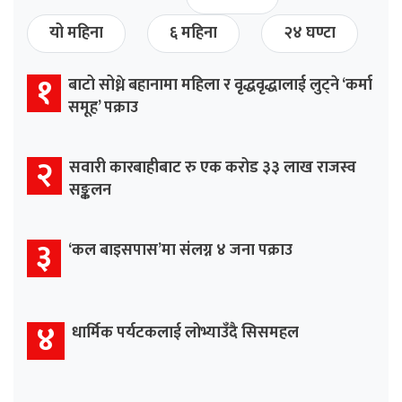
यो महिना
६ महिना
२४ घण्टा
१
बाटो सोध्ने बहानामा महिला र वृद्धवृद्धालाई लुट्ने ‘कर्मा
समूह’ पक्राउ
२
सवारी कारबाहीबाट रु एक करोड ३३ लाख राजस्व
सङ्कलन
३
‘कल बाइसपास’मा संलग्न ४ जना पक्राउ
४
धार्मिक पर्यटकलाई लोभ्याउँदै सिसमहल