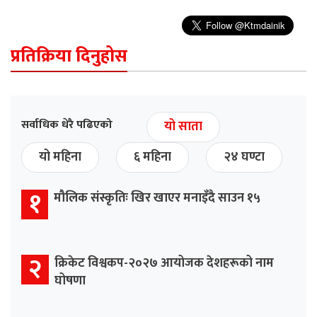
प्रतिक्रिया दिनुहोस
सर्वाधिक धेरै पढिएको
यो साता
यो महिना
६ महिना
२४ घण्टा
१
मौलिक संस्कृतिः खिर खाएर मनाइँदै साउन १५
२
क्रिकेट विश्वकप-२०२७ आयोजक देशहरूको नाम
घोषणा