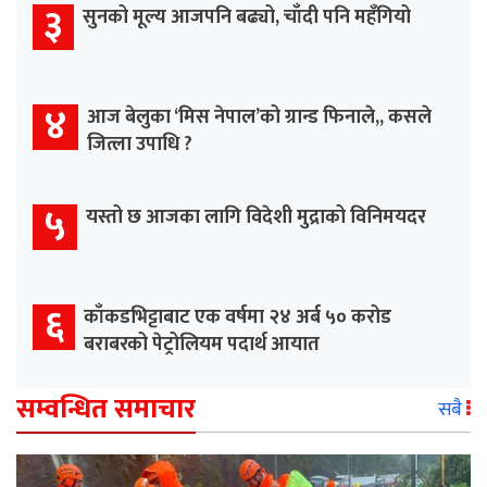
३
सुनको मूल्य आजपनि बढ्यो, चाँदी पनि महँगियो
४
आज बेलुका ‘मिस नेपाल’को ग्रान्ड फिनाले,, कसले
जित्ला उपाधि ?
५
यस्तो छ आजका लागि विदेशी मुद्राको विनिमयदर
६
काँकडभिट्टाबाट एक वर्षमा २४ अर्ब ५० करोड
बराबरको पेट्रोलियम पदार्थ आयात
सम्वन्धित समाचार
सबै