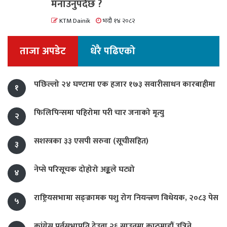
मनाउनुपर्दछ ?
KTM Dainik
भदौ १४ २०८२
ताजा अपडेट
धेरै पढिएको
पछिल्लो २४ घण्टामा एक हजार १७३ सवारीसाधन कारबाहीमा
१
फिलिपिन्समा पहिरोमा परी चार जनाको मृत्यु
२
सशस्त्रका ३३ एसपी सरुवा (सूचीसहित)
३
नेप्से परिसूचक दोहोरो अङ्कले घट्यो
४
राष्ट्रियसभामा सङ्क्रामक पशु रोग नियन्त्रण विधेयक, २०८३ पेस
५
कांग्रेस पूर्वसभापति देउवा २६ साउनमा काठमाडौं उत्रिने