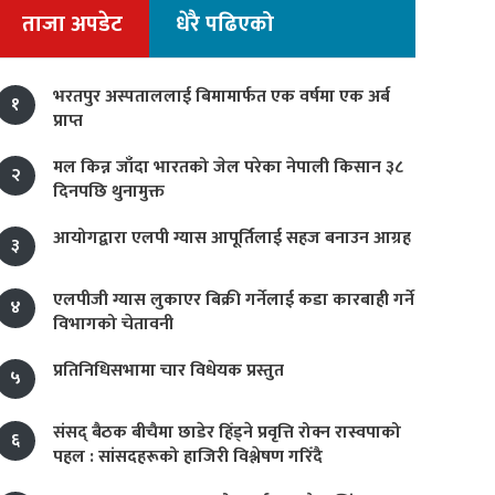
ताजा अपडेट
धेरै पढिएको
भरतपुर अस्पताललाई बिमामार्फत एक वर्षमा एक अर्ब
१
प्राप्त
मल किन्न जाँदा भारतको जेल परेका नेपाली किसान ३८
२
दिनपछि थुनामुक्त
आयोगद्वारा एलपी ग्यास आपूर्तिलाई सहज बनाउन आग्रह
३
एलपीजी ग्यास लुकाएर बिक्री गर्नेलाई कडा कारबाही गर्ने
४
विभागको चेतावनी
प्रतिनिधिसभामा चार विधेयक प्रस्तुत
५
संसद् बैठक बीचैमा छाडेर हिँड्ने प्रवृत्ति रोक्न रास्वपाको
६
पहल : सांसदहरूको हाजिरी विश्लेषण गरिँदै