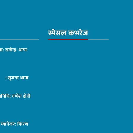
स्पेसल कभरेज
ा: राजेन्द्र थापा
ट : सृजना थापा
तिनिधि: गणेश क्षेत्री
ङ म्यानेजर: किरण