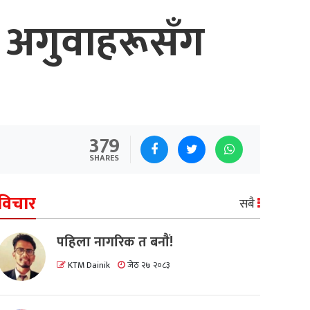
ा अगुवाहरूसँग
379
SHARES
विचार
सबै
पहिला नागरिक त बनाैं!
KTM Dainik
जेठ २७ २०८३