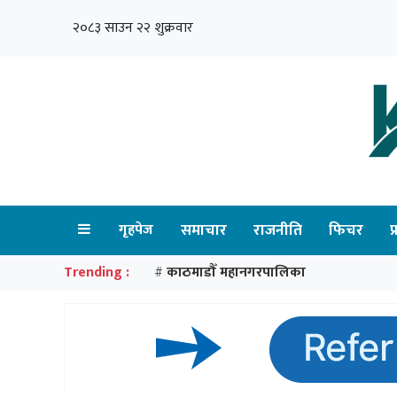
२०८३ साउन २२ शुक्रवार
गृहपेज
समाचार
राजनीति
फिचर
प
Trending :
काठमाडौँ महानगरपालिका
#