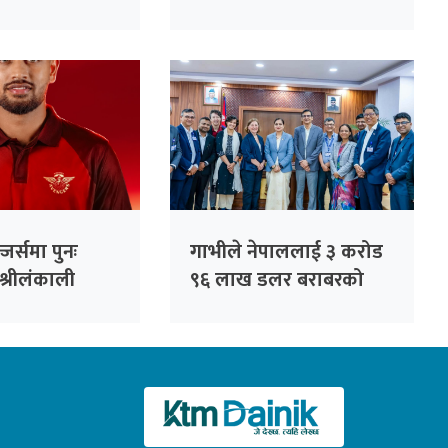
रास्वपाको पहल :
सांसदहरूको हाजिरी
विश्लेषण गरिँदै
जर्समा पुनः
गाभीले नेपाललाई ३ करोड
श्रीलंकाली
९६ लाख डलर बराबरको
धनञ्जय लक्षण
खोप र १ करोड ८० लाख
डलर अनुदान दिने