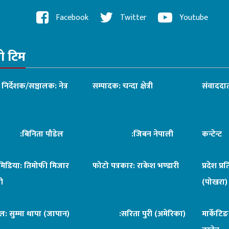
Facebook
Twitter
Youtube
रो टिम
ध निर्देशक/सञ्चालक: नेत्र
सम्पादक: चन्दा क्षेत्री
संवाददात
िनिता पौडेल
:जिबन नेपाली
कन्टेन्
िमिडिया: तिमोफी मिजार
फोटो पत्रकार: राकेश भण्डारी
प्रदेश प्र
ी
(पोखरा)
ल: सुम्मा थापा (जापान)
:सरिता पुरी (अमेरिका)
मार्केटि