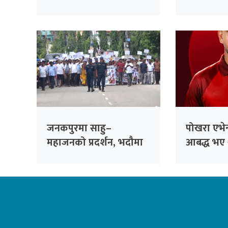
३८ दिनपछि थुनामुक्त
जनकपुरमा साहु–
पोखरा एभेन्
महाजनको प्रदर्शन, भदौमा
आबद्ध भए 
सिंहदरबार घेर्ने चेतावनी
अलराउन्डर 