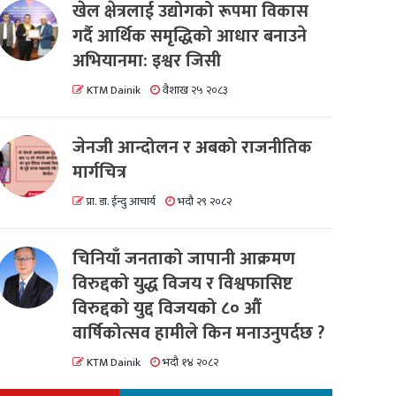
खेल क्षेत्रलाई उद्योगको रूपमा विकास
गर्दै आर्थिक समृद्धिको आधार बनाउने
अभियानमा: इश्वर जिसी
KTM Dainik
वैशाख २५ २०८३
जेनजी आन्दोलन र अबको राजनीतिक
मार्गचित्र
प्रा. डा. ईन्दु आचार्य
भदौ २९ २०८२
चिनियाँ जनताको जापानी आक्रमण
विरुद्दको युद्ध विजय र विश्वफासिष्ट
विरुद्दको युद्द विजयको ८० औं
वार्षिकोत्सव हामीले किन मनाउनुपर्दछ ?
KTM Dainik
भदौ १४ २०८२