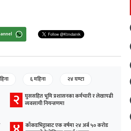
hannel
हिना
६ महिना
२४ घण्टा
२
घुससहित भूमि प्रशासनका कर्मचारी र लेखापढी
व्यवसायी नियन्त्रणमा
४
र
काँकडभिट्टाबाट एक वर्षमा २४ अर्ब ५० करोड