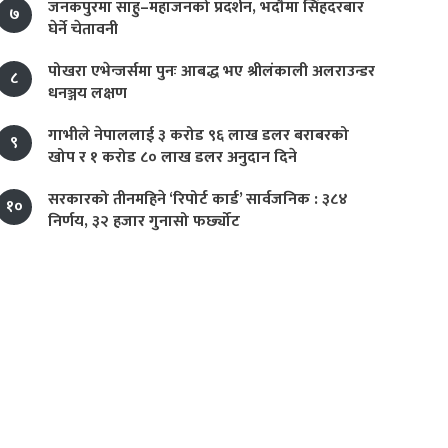
जनकपुरमा साहु–महाजनको प्रदर्शन, भदौमा सिंहदरबार
७
घेर्ने चेतावनी
पोखरा एभेन्जर्समा पुनः आबद्ध भए श्रीलंकाली अलराउन्डर
८
धनञ्जय लक्षण
गाभीले नेपाललाई ३ करोड ९६ लाख डलर बराबरको
९
खोप र १ करोड ८० लाख डलर अनुदान दिने
सरकारको तीनमहिने ‘रिपोर्ट कार्ड’ सार्वजनिक : ३८४
१०
निर्णय, ३२ हजार गुनासो फर्छ्योट