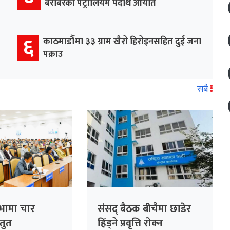
बराबरको पेट्रोलियम पदार्थ आयात
६
काठमाडौँमा ३३ ग्राम खैरो हिरोइनसहित दुई जना
पक्राउ
सबै
सभामा चार
संसद् बैठक बीचैमा छाडेर
्तुत
हिँड्ने प्रवृत्ति रोक्न