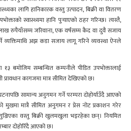
ास्थ्यका लागि हानिकारक वस्तु उत्पादन, बिक्री वा वितरण
उपभोक्ताको स्वास्थ्यमा हानि पुर्‍याएको ठहर गरिन्छ। त्यस्तै,
लाख रुपैयाँसम्म जरिवाना, एक वर्षसम्म कैद वा दुवै सजाय
 गर्ने व्यक्तिमाथि अझ कडा सजाय लागू गरिने व्यवस्था ऐनले
ारा १३ बमोजिम सम्बन्धित कम्पनीले पीडित उपभोक्तालाई
ानुनी प्रावधान कागजमा मात्र सीमित देखिएको छ।
 घटनापछि सामान्य अनुगमन गर्ने परम्परा दोहोर्याउँदै आएको
ो मुखमा मात्रै सीमित अनुगमन र प्रेस नोट प्रकाशन गरेर
याद गुज्रिएका वस्तु बिक्री खुलमखुला भइरहेका छन्। नियमित
म्बार दोहोरिँदै आएको छ।