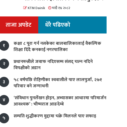
KTM Dainik
भदौ १४ २०८२
ताजा अपडेट
धेरै पढिएको
कक्षा ८ पूरा गर्न नसकेका बालबालिकालाई वैकल्पिक
१
शिक्षा दिँदै कनकाई नगरपालिका
प्रधानमन्त्रीले जवाफ नदिएसम्म संसद् चल्न नदिने
२
विपक्षीको अडान
५८ वर्षपछि रोहिणीका स्ववासीले पाए लालपुर्जा, २७१
३
परिवार बने जग्गाधनी
‘संविधान पुनर्लेखन होइन, अभ्यासका आधारमा परिमार्जन
४
आवश्यक’ : भीष्मराज आङदेम्बे
सम्पत्ति शुद्धीकरण मुद्दामा चक्रे मिलनले पाए सफाइ
५