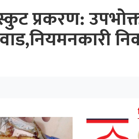
िस्कुट प्रकरण: उपभोक
ेलवाड,नियमनकारी नि