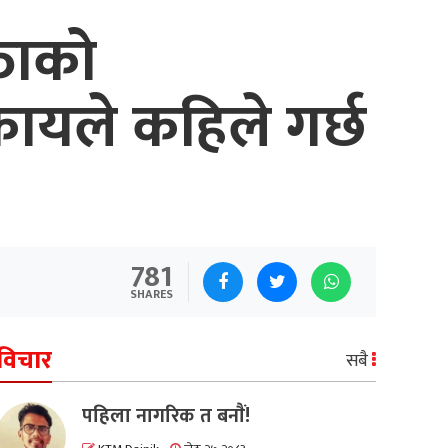
्ताको
कायले कहिले गर्छ
781
SHARES
विचार
सबै
पहिला नागरिक त बनाैं!