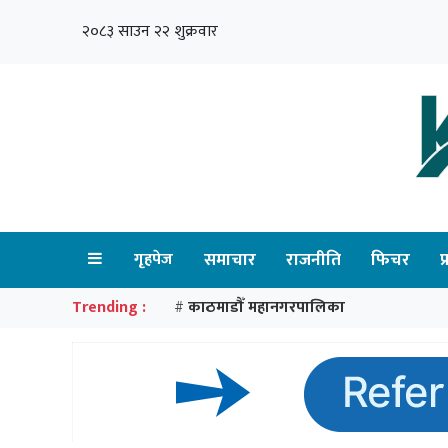
२०८३ साउन २२ शुक्रवार
गृहपेज
समाचार
राजनीति
फिचर
प
Trending :
काठमाडौँ महानगरपालिका
#