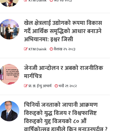
KTM Dainik
जेठ २७ २०८३
खेल क्षेत्रलाई उद्योगको रूपमा विकास
गर्दै आर्थिक समृद्धिको आधार बनाउने
अभियानमा: इश्वर जिसी
KTM Dainik
वैशाख २५ २०८३
जेनजी आन्दोलन र अबको राजनीतिक
मार्गचित्र
प्रा. डा. ईन्दु आचार्य
भदौ २९ २०८२
चिनियाँ जनताको जापानी आक्रमण
विरुद्दको युद्ध विजय र विश्वफासिष्ट
विरुद्दको युद्द विजयको ८० औं
वार्षिकोत्सव हामीले किन मनाउनुपर्दछ ?