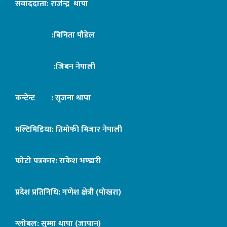
संवाददाता: राजेन्द्र थापा
:बिनिता पौडेल
:जिबन नेपाली
कन्टेन्ट : सृजना थापा
मल्टिमिडिया: तिमोफी मिजार नेपाली
फोटो पत्रकार: राकेश भण्डारी
प्रदेश प्रतिनिधि: गणेश क्षेत्री (पोखरा)
ग्लोबल: सुम्मा थापा (जापान)