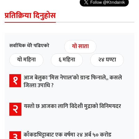
प्रतिक्रिया दिनुहोस
सर्वाधिक धेरै पढिएको
यो साता
यो महिना
६ महिना
२४ घण्टा
१
आज बेलुका ‘मिस नेपाल’को ग्रान्ड फिनाले,, कसले
जित्ला उपाधि ?
२
यस्तो छ आजका लागि विदेशी मुद्राको विनिमयदर
३
काँकडभिट्टाबाट एक वर्षमा २४ अर्ब ५० करोड