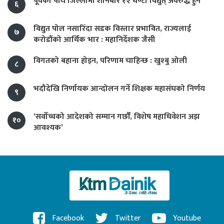
पूर्वका पाँच जिल्लामा शनिबार १२ घण्टा विद्युत् अवरुद्ध हुने
६
विद्युत पोल नसारिँदा सडक विस्तार प्रभावित, राज्यलाई
७
करोडौंको आर्थिक भार : महानिर्देशक जैसी
विगतको बहाना होइन, परिणाम चाहिन्छ : खुश्बु ओली
८
भदौदेखि निर्णायक आन्दोलन गर्ने शिक्षक महासंघको निर्णय
९
‘सर्वोच्चको आदेशको सम्मान गर्छौं, विशेष महाधिवेशन अझ
१०
आवश्यक’
Facebook
Twitter
Youtube