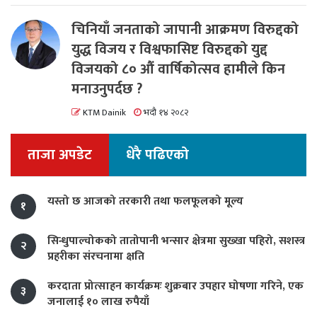
चिनियाँ जनताको जापानी आक्रमण विरुद्दको
युद्ध विजय र विश्वफासिष्ट विरुद्दको युद्द
विजयको ८० औं वार्षिकोत्सव हामीले किन
मनाउनुपर्दछ ?
KTM Dainik
भदौ १४ २०८२
ताजा अपडेट
धेरै पढिएको
यस्तो छ आजको तरकारी तथा फलफूलको मूल्य
१
सिन्धुपाल्चोकको तातोपानी भन्सार क्षेत्रमा सुख्खा पहिरो, सशस्त्र
२
प्रहरीका संरचनामा क्षति
करदाता प्रोत्साहन कार्यक्रमः शुक्रबार उपहार घोषणा गरिने, एक
३
जनालाई १० लाख रुपैयाँ