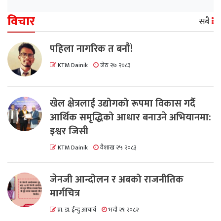
विचार
सबै
पहिला नागरिक त बनाैं!
KTM Dainik
जेठ २७ २०८३
खेल क्षेत्रलाई उद्योगको रूपमा विकास गर्दै
आर्थिक समृद्धिको आधार बनाउने अभियानमा:
इश्वर जिसी
KTM Dainik
वैशाख २५ २०८३
जेनजी आन्दोलन र अबको राजनीतिक
मार्गचित्र
प्रा. डा. ईन्दु आचार्य
भदौ २९ २०८२