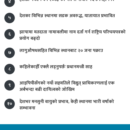
४
देशका विभिन्न स्थानमा सडक अवरुद्ध, यातायात प्रभावित
५
झापामा मतदाता नामावलीमा नाम दर्ता गर्न राष्ट्रिय परिचयपत्रको
६
प्रयोग बढ्दो
लागुऔषधसहित विभिन्न स्थानबाट २० जना पक्राउ
७
कहिलेकाहीँ एक्लै लड्नुपर्छः प्रधानमन्त्री साह
८
आइपिपीसँगको नयाँ सहमतिले विद्युत् प्राधिकरणलाई एक
९
अर्बभन्दा बढी दायित्वको जोखिम
देशभर मनसुनी वायुको प्रभाव, केही स्थानमा भारी वर्षाको
१०
सम्भावना