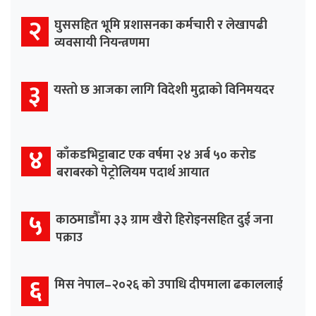
२
घुससहित भूमि प्रशासनका कर्मचारी र लेखापढी
व्यवसायी नियन्त्रणमा
३
यस्तो छ आजका लागि विदेशी मुद्राको विनिमयदर
४
काँकडभिट्टाबाट एक वर्षमा २४ अर्ब ५० करोड
बराबरको पेट्रोलियम पदार्थ आयात
५
काठमाडौँमा ३३ ग्राम खैरो हिरोइनसहित दुई जना
पक्राउ
६
मिस नेपाल–२०२६ को उपाधि दीपमाला ढकाललाई