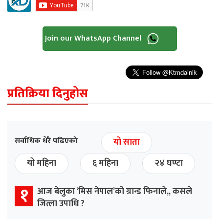
Join our WhatsApp Channel
प्रतिक्रिया दिनुहोस
सर्वाधिक धेरै पढिएको
यो साता
यो महिना
६ महिना
२४ घण्टा
१
आज बेलुका ‘मिस नेपाल’को ग्रान्ड फिनाले,, कसले
जित्ला उपाधि ?