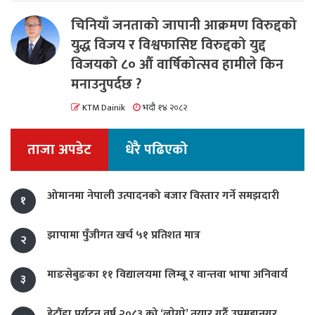
चिनियाँ जनताको जापानी आक्रमण विरुद्दको
युद्ध विजय र विश्वफासिष्ट विरुद्दको युद्द
विजयको ८० औं वार्षिकोत्सव हामीले किन
मनाउनुपर्दछ ?
KTM Dainik
भदौ १४ २०८२
ताजा अपडेट
धेरै पढिएको
ओमानमा नेपाली उत्पादनको बजार विस्तार गर्ने समझदारी
१
झापामा पुँजीगत खर्च ५१ प्रतिशत मात्र
२
माङसेबुङका ११ विद्यालयमा लिम्बू र वान्तवा भाषा अनिवार्य
३
हेटौंडा पर्यटन वर्ष २०८३ को ‘लाेगाे’ तयार गर्दै उपमहानगर