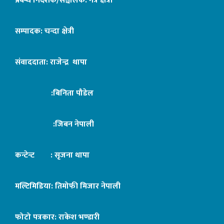
प्रबन्ध निर्देशक/सञ्चालक: नेत्र क्षेत्री
सम्पादक: चन्दा क्षेत्री
संवाददाता: राजेन्द्र थापा
:बिनिता पौडेल
:जिबन नेपाली
कन्टेन्ट : सृजना थापा
मल्टिमिडिया: तिमोफी मिजार नेपाली
फोटो पत्रकार: राकेश भण्डारी