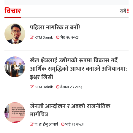
विचार
सबै
पहिला नागरिक त बनाैं!
KTM Dainik
जेठ २७ २०८३
खेल क्षेत्रलाई उद्योगको रूपमा विकास गर्दै
आर्थिक समृद्धिको आधार बनाउने अभियानमा:
इश्वर जिसी
KTM Dainik
वैशाख २५ २०८३
जेनजी आन्दोलन र अबको राजनीतिक
मार्गचित्र
प्रा. डा. ईन्दु आचार्य
भदौ २९ २०८२