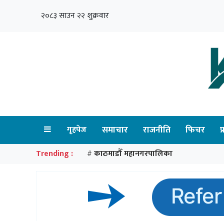
२०८३ साउन २२ शुक्रवार
गृहपेज
समाचार
राजनीति
फिचर
प
Trending :
काठमाडौँ महानगरपालिका
#