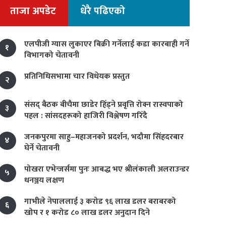
ताजा अपडेट
धेरै पढिएको
एलपीजी ग्यास लुकाएर बिक्री गर्नेलाई कडा कारबाही गर्ने
१
विभागको चेतावनी
प्रतिनिधिसभामा चार विधेयक प्रस्तुत
२
संसद् बैठक बीचैमा छाडेर हिँड्ने प्रवृत्ति रोक्न रास्वपाको
३
पहल : सांसदहरूको हाजिरी विश्लेषण गरिँदै
जनकपुरमा साहु–महाजनको प्रदर्शन, भदौमा सिंहदरबार
४
घेर्ने चेतावनी
पोखरा एभेन्जर्समा पुनः आबद्ध भए श्रीलंकाली अलराउन्डर
५
धनञ्जय लक्षण
गाभीले नेपाललाई ३ करोड ९६ लाख डलर बराबरको
६
खोप र १ करोड ८० लाख डलर अनुदान दिने