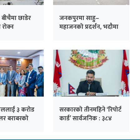
 बीचैमा छाडेर
जनकपुरमा साहु–
्ति रोक्न
महाजनको प्रदर्शन, भदौमा
 पहल :
सिंहदरबार घेर्ने चेतावनी
ो हाजिरी
ँदै
पाललाई ३ करोड
सरकारको तीनमहिने ‘रिपोर्ट
लर बराबरको
कार्ड’ सार्वजनिक : ३८४
करोड ८० लाख
निर्णय, ३२ हजार गुनासो
न दिने
फर्छ्योट