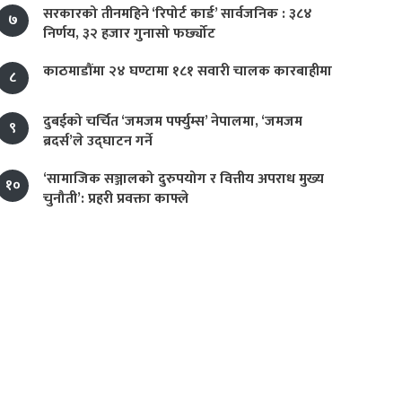
सरकारको तीनमहिने ‘रिपोर्ट कार्ड’ सार्वजनिक : ३८४
७
निर्णय, ३२ हजार गुनासो फर्छ्योट
काठमाडौंमा २४ घण्टामा १८१ सवारी चालक कारबाहीमा
८
दुबईको चर्चित ‘जमजम पर्फ्युम्स’ नेपालमा, ‘जमजम
९
ब्रदर्स’ले उद्घाटन गर्ने
‘सामाजिक सञ्जालको दुरुपयोग र वित्तीय अपराध मुख्य
१०
चुनौती’: प्रहरी प्रवक्ता काफ्ले