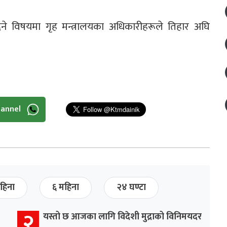
े विषयमा गृह मन्त्रालयका अधिकारीहरूले तिहार अघि
hannel
हिना
६ महिना
२४ घण्टा
२
यस्तो छ आजका लागि विदेशी मुद्राको विनिमयदर