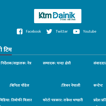
Facebook
Twitter
Youtube
रो टिम
ध निर्देशक/सञ्चालक: नेत्र
सम्पादक: चन्दा क्षेत्री
संवाददात
िनिता पौडेल
:जिबन नेपाली
कन्टेन्
िमिडिया: तिमोफी मिजार
फोटो पत्रकार: राकेश भण्डारी
प्रदेश प्र