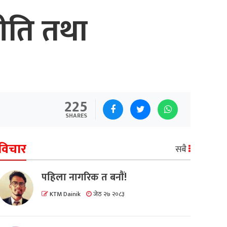
नीति तथा
225
SHARES
विचार
सबै
पहिला नागरिक त बनाैं!
KTM Dainik
जेठ २७ २०८३