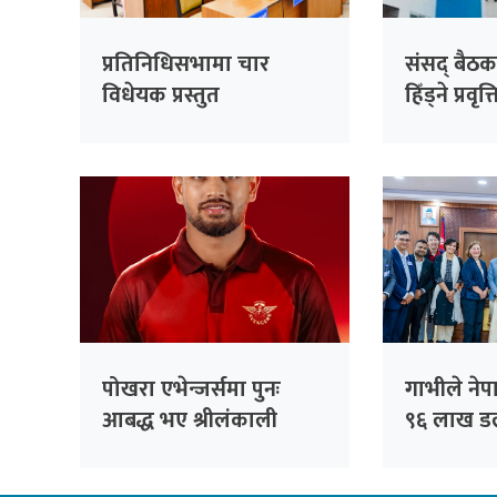
प्रतिनिधिसभामा चार
संसद् बैठक
विधेयक प्रस्तुत
हिँड्ने प्रवृत
रास्वपाको
सांसदहरूक
विश्लेषण गरि
पोखरा एभेन्जर्समा पुनः
गाभीले ने
आबद्ध भए श्रीलंकाली
९६ लाख ड
अलराउन्डर धनञ्जय लक्षण
खोप र १ 
डलर अनुदा