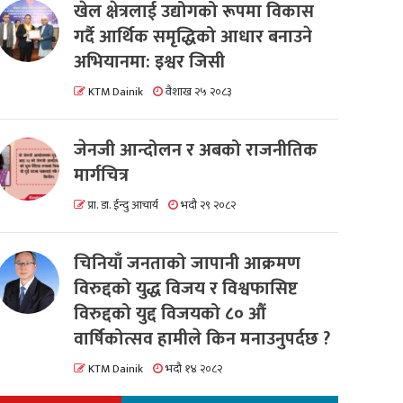
खेल क्षेत्रलाई उद्योगको रूपमा विकास
गर्दै आर्थिक समृद्धिको आधार बनाउने
अभियानमा: इश्वर जिसी
KTM Dainik
वैशाख २५ २०८३
जेनजी आन्दोलन र अबको राजनीतिक
मार्गचित्र
प्रा. डा. ईन्दु आचार्य
भदौ २९ २०८२
चिनियाँ जनताको जापानी आक्रमण
विरुद्दको युद्ध विजय र विश्वफासिष्ट
विरुद्दको युद्द विजयको ८० औं
वार्षिकोत्सव हामीले किन मनाउनुपर्दछ ?
KTM Dainik
भदौ १४ २०८२