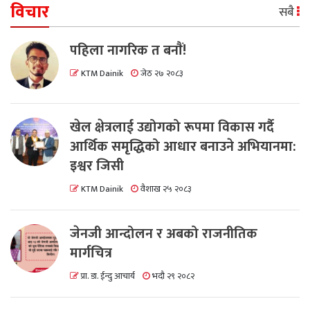
विचार
सबै
पहिला नागरिक त बनाैं!
KTM Dainik
जेठ २७ २०८३
खेल क्षेत्रलाई उद्योगको रूपमा विकास गर्दै
आर्थिक समृद्धिको आधार बनाउने अभियानमा:
इश्वर जिसी
KTM Dainik
वैशाख २५ २०८३
जेनजी आन्दोलन र अबको राजनीतिक
मार्गचित्र
प्रा. डा. ईन्दु आचार्य
भदौ २९ २०८२