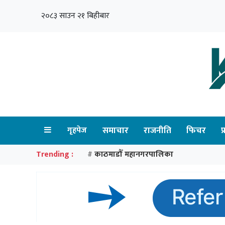
२०८३ साउन २१ बिहीबार
गृहपेज
समाचार
राजनीति
फिचर
प
Trending :
काठमाडौँ महानगरपालिका
#