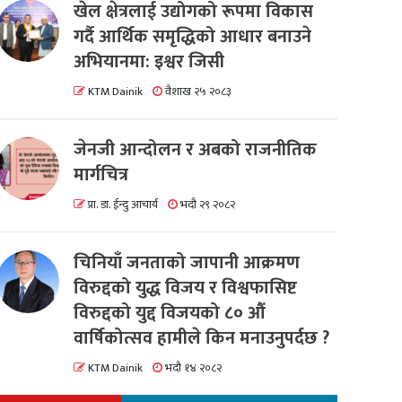
खेल क्षेत्रलाई उद्योगको रूपमा विकास
गर्दै आर्थिक समृद्धिको आधार बनाउने
अभियानमा: इश्वर जिसी
KTM Dainik
वैशाख २५ २०८३
जेनजी आन्दोलन र अबको राजनीतिक
मार्गचित्र
प्रा. डा. ईन्दु आचार्य
भदौ २९ २०८२
चिनियाँ जनताको जापानी आक्रमण
विरुद्दको युद्ध विजय र विश्वफासिष्ट
विरुद्दको युद्द विजयको ८० औं
वार्षिकोत्सव हामीले किन मनाउनुपर्दछ ?
KTM Dainik
भदौ १४ २०८२