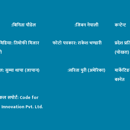
िनिता पौडेल
:जिबन नेपाली
कन्टेन्
िमिडिया: तिमोफी मिजार
फोटो पत्रकार: राकेश भण्डारी
प्रदेश प्र
ी
(पोखरा)
ल: सुम्मा थापा (जापान)
:सरिता पुरी (अमेरिका)
मार्केटि
बस्नेत
िकल सपोर्ट:
Code for
 Innovation Pvt. Ltd.