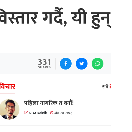
स्तार गर्दै, यी हुन्
331
SHARES
विचार
सबै
पहिला नागरिक त बनाैं!
KTM Dainik
जेठ २७ २०८३