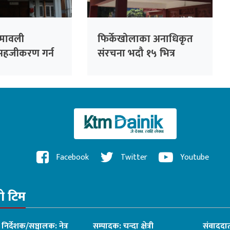
ामावली
फिर्केखोलाका अनाधिकृत
सहजीकरण गर्न
संरचना भदौ १५ भित्र
हलाई आग्रह
हटाउन निर्देशन
Facebook
Twitter
Youtube
रो टिम
ध निर्देशक/सञ्चालक: नेत्र
सम्पादक: चन्दा क्षेत्री
संवाददात