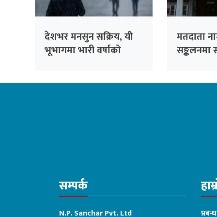
देशभर मनसुन सक्रिय, यी
मतदाता न
भूभागमा भारी वर्षाको
सङ्कलनमा 
सम्भावना
स्थानीय त
सम्पर्क
हाम्
N.P. Sanchar Pvt. Ltd
प्रबन्