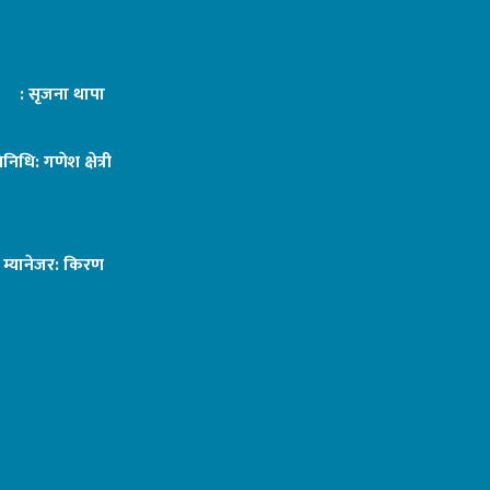
ट : सृजना थापा
तिनिधि: गणेश क्षेत्री
ङ म्यानेजर: किरण