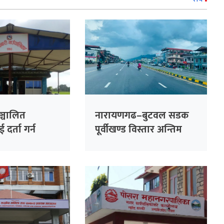
ञ्चालित
नारायणगढ–बुटवल सडक
दर्ता गर्न
पूर्वीखण्ड विस्तार अन्तिम
 निर्देशन
चरणमा : अब दुई घण्टामा
नारायणगढदेखि बुटवल