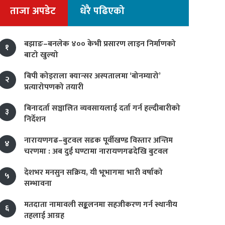
ताजा अपडेट
धेरै पढिएको
बझाङ–बनलेक ४०० केभी प्रसारण लाइन निर्माणको
१
बाटो खुल्यो
बिपी कोइराला क्यान्सर अस्पतालमा ‘बोनम्यारो’
२
प्रत्यारोपणको तयारी
बिनादर्ता सञ्चालित व्यवसायलाई दर्ता गर्न हल्दीबारीको
३
निर्देशन
नारायणगढ–बुटवल सडक पूर्वीखण्ड विस्तार अन्तिम
४
चरणमा : अब दुई घण्टामा नारायणगढदेखि बुटवल
देशभर मनसुन सक्रिय, यी भूभागमा भारी वर्षाको
५
सम्भावना
मतदाता नामावली सङ्कलनमा सहजीकरण गर्न स्थानीय
६
तहलाई आग्रह