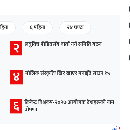
हिना
६ महिना
२४ घण्टा
२
लघुवित्त पीडितसँग वार्ता गर्न समिति गठन
४
मौलिक संस्कृतिः खिर खाएर मनाइँदै साउन १५
६
क्रिकेट विश्वकप-२०२७ आयोजक देशहरूको नाम
घोषणा
सबै