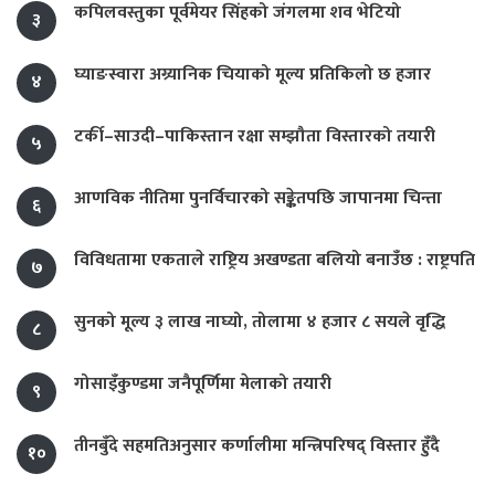
कपिलवस्तुका पूर्वमेयर सिंहको जंगलमा शव भेटियो
३
घ्याङस्वारा अग्र्यानिक चियाको मूल्य प्रतिकिलो छ हजार
४
टर्की–साउदी–पाकिस्तान रक्षा सम्झौता विस्तारको तयारी
५
आणविक नीतिमा पुनर्विचारको सङ्केतपछि जापानमा चिन्ता
६
विविधतामा एकताले राष्ट्रिय अखण्डता बलियो बनाउँछ : राष्ट्रपति
७
सुनको मूल्य ३ लाख नाघ्यो, तोलामा ४ हजार ८ सयले वृद्धि
८
गोसाइँकुण्डमा जनैपूर्णिमा मेलाको तयारी
९
तीनबुँदे सहमतिअनुसार कर्णालीमा मन्त्रिपरिषद् विस्तार हुँदै
१०