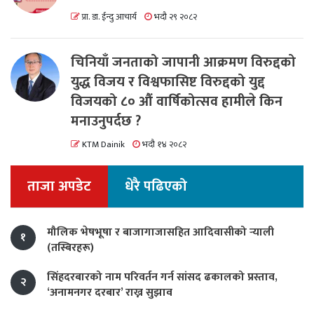
प्रा. डा. ईन्दु आचार्य
भदौ २९ २०८२
चिनियाँ जनताको जापानी आक्रमण विरुद्दको
युद्ध विजय र विश्वफासिष्ट विरुद्दको युद्द
विजयको ८० औं वार्षिकोत्सव हामीले किन
मनाउनुपर्दछ ?
KTM Dainik
भदौ १४ २०८२
ताजा अपडेट
धेरै पढिएको
मौलिक भेषभूषा र बाजागाजासहित आदिवासीको र्‍याली
१
(तस्बिरहरू)
सिंहदरबारको नाम परिवर्तन गर्न सांसद ढकालको प्रस्ताव,
२
‘अनामनगर दरबार’ राख्न सुझाव