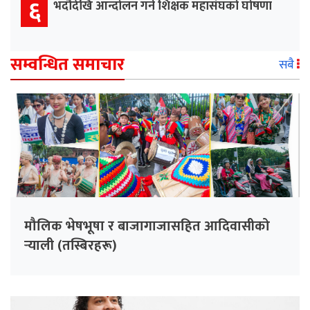
६
भदौदेखि आन्दोलन गर्ने शिक्षक महासंघको घोषणा
सम्वन्धित समाचार
सबै
मौलिक भेषभूषा र बाजागाजासहित आदिवासीको
र्‍याली (तस्बिरहरू)