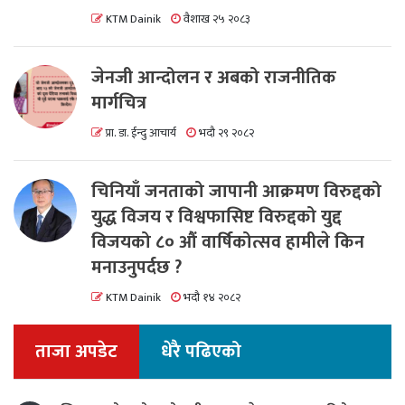
KTM Dainik
वैशाख २५ २०८३
जेनजी आन्दोलन र अबको राजनीतिक
मार्गचित्र
प्रा. डा. ईन्दु आचार्य
भदौ २९ २०८२
चिनियाँ जनताको जापानी आक्रमण विरुद्दको
युद्ध विजय र विश्वफासिष्ट विरुद्दको युद्द
विजयको ८० औं वार्षिकोत्सव हामीले किन
मनाउनुपर्दछ ?
KTM Dainik
भदौ १४ २०८२
ताजा अपडेट
धेरै पढिएको