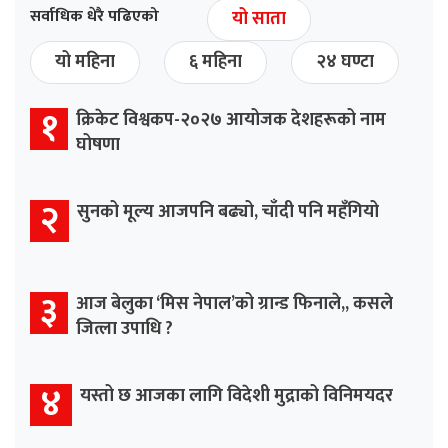
सर्वाधिक धेरै पढिएको
यो साता
यो महिना
६ महिना
२४ घण्टा
१
क्रिकेट विश्वकप-२०२७ आयोजक देशहरूको नाम
घोषणा
२
सुनको मूल्य आजपनि बढ्यो, चाँदी पनि महँगियो
३
आज बेलुका ‘मिस नेपाल’को ग्रान्ड फिनाले,, कसले
जित्ला उपाधि ?
४
यस्तो छ आजका लागि विदेशी मुद्राको विनिमयदर