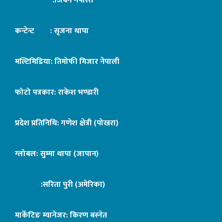
:जिबन नेपाली
कन्टेन्ट : सृजना थापा
मल्टिमिडिया: तिमोफी मिजार नेपाली
फोटो पत्रकार: राकेश भण्डारी
प्रदेश प्रतिनिधि: गणेश क्षेत्री (पोखरा)
ग्लोबल: सुम्मा थापा (जापान)
:सरिता पुरी (अमेरिका)
मार्केटिङ म्यानेजर: किरण बस्नेत