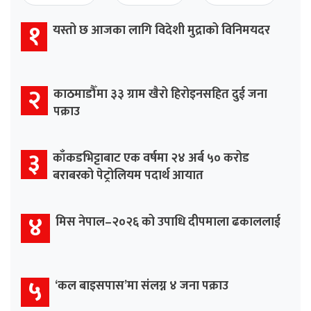
१
यस्तो छ आजका लागि विदेशी मुद्राको विनिमयदर
२
काठमाडौँमा ३३ ग्राम खैरो हिरोइनसहित दुई जना
पक्राउ
३
काँकडभिट्टाबाट एक वर्षमा २४ अर्ब ५० करोड
बराबरको पेट्रोलियम पदार्थ आयात
४
मिस नेपाल–२०२६ को उपाधि दीपमाला ढकाललाई
५
‘कल बाइसपास’मा संलग्न ४ जना पक्राउ