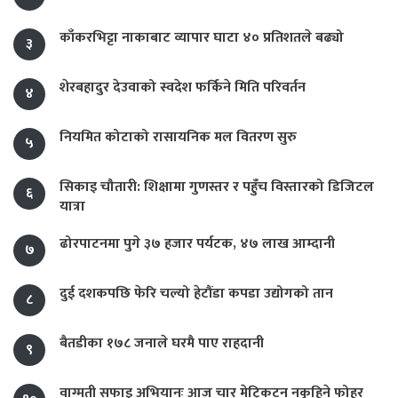
काँकरभिट्टा नाकाबाट व्यापार घाटा ४० प्रतिशतले बढ्यो
३
शेरबहादुर देउवाको स्वदेश फर्किने मिति परिवर्तन
४
नियमित कोटाको रासायनिक मल वितरण सुरु
५
सिकाइ चौतारी: शिक्षामा गुणस्तर र पहुँच विस्तारको डिजिटल
६
यात्रा
ढोरपाटनमा पुगे ३७ हजार पर्यटक, ४७ लाख आम्दानी
७
दुई दशकपछि फेरि चल्यो हेटौंडा कपडा उद्योगको तान
८
बैतडीका १७८ जनाले घरमै पाए राहदानी
९
वाग्मती सफाइ अभियानः आज चार मेट्रिकटन नकुहिने फोहर