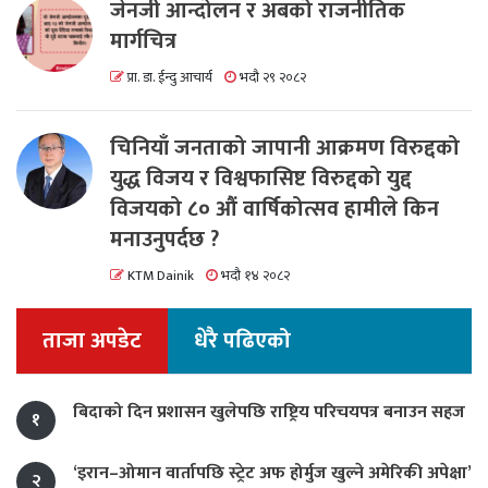
जेनजी आन्दोलन र अबको राजनीतिक
मार्गचित्र
प्रा. डा. ईन्दु आचार्य
भदौ २९ २०८२
चिनियाँ जनताको जापानी आक्रमण विरुद्दको
युद्ध विजय र विश्वफासिष्ट विरुद्दको युद्द
विजयको ८० औं वार्षिकोत्सव हामीले किन
मनाउनुपर्दछ ?
KTM Dainik
भदौ १४ २०८२
ताजा अपडेट
धेरै पढिएको
बिदाको दिन प्रशासन खुलेपछि राष्ट्रिय परिचयपत्र बनाउन सहज
१
‘इरान–ओमान वार्तापछि स्ट्रेट अफ होर्मुज खुल्ने अमेरिकी अपेक्षा’
२