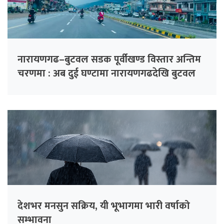
नारायणगढ–बुटवल सडक पूर्वीखण्ड विस्तार अन्तिम
चरणमा : अब दुई घण्टामा नारायणगढदेखि बुटवल
देशभर मनसुन सक्रिय, यी भूभागमा भारी वर्षाको
सम्भावना