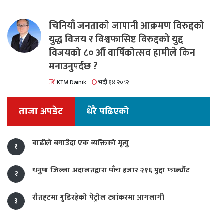
चिनियाँ जनताको जापानी आक्रमण विरुद्दको
युद्ध विजय र विश्वफासिष्ट विरुद्दको युद्द
विजयको ८० औं वार्षिकोत्सव हामीले किन
मनाउनुपर्दछ ?
KTM Dainik
भदौ १४ २०८२
ताजा अपडेट
धेरै पढिएको
बाढीले बगाउँदा एक व्यक्तिको मृत्यु
१
धनुषा जिल्ला अदालतद्वारा पाँच हजार २१६ मुद्दा फर्छ्यौट
२
रौतहटमा गुडिरहेको पेट्रोल ट्यांकरमा आगलागी
३