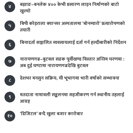
बझाङ–बनलेक ४०० केभी प्रसारण लाइन निर्माणको बाटो
४
खुल्यो
बिपी कोइराला क्यान्सर अस्पतालमा ‘बोनम्यारो’ प्रत्यारोपणको
५
तयारी
बिनादर्ता सञ्चालित व्यवसायलाई दर्ता गर्न हल्दीबारीको निर्देशन
६
नारायणगढ–बुटवल सडक पूर्वीखण्ड विस्तार अन्तिम चरणमा :
७
अब दुई घण्टामा नारायणगढदेखि बुटवल
देशभर मनसुन सक्रिय, यी भूभागमा भारी वर्षाको सम्भावना
८
मतदाता नामावली सङ्कलनमा सहजीकरण गर्न स्थानीय तहलाई
९
आग्रह
‘डिजिटल’ बन्दै खुला बजार कारोबार
१०