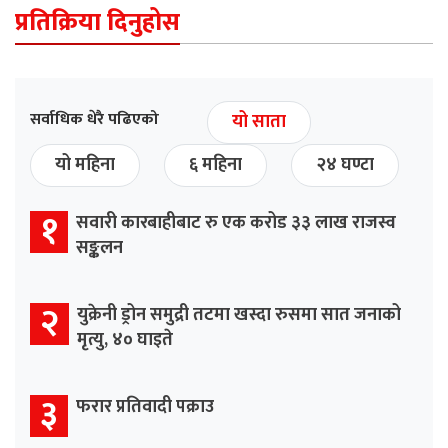
प्रतिक्रिया दिनुहोस
सर्वाधिक धेरै पढिएको
यो साता
यो महिना
६ महिना
२४ घण्टा
१
सवारी कारबाहीबाट रु एक करोड ३३ लाख राजस्व
सङ्कलन
२
युक्रेनी ड्रोन समुद्री तटमा खस्दा रुसमा सात जनाको
मृत्यु, ४० घाइते
३
फरार प्रतिवादी पक्राउ