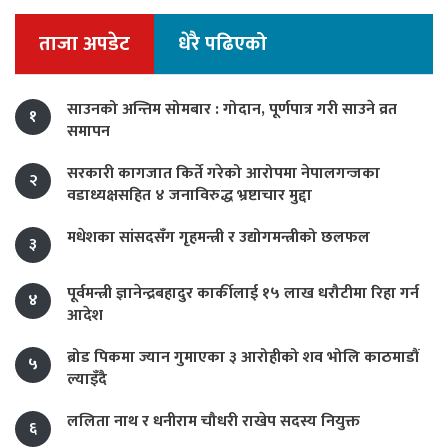
ताजा अपडेट
धेरै पढिएको
साउनको अन्तिम सोमबार : गोदान, पूर्णपात्र गरी साउने व्रत
१
समापन
सरकारी कागजात किर्ते गरेको आरोपमा नेपालगन्जका
२
वडाध्यक्षसहित ४ जनाविरुद्ध भ्रष्टाचार मुद्दा
मधेशका सांसदसँग गृहमन्त्री र उद्योगमन्त्रीको छलफल
३
पूर्वमन्त्री ज्ञानेन्द्रबहादुर कार्कीलाई १५ लाख धरौटीमा रिहा गर्न
४
आदेश
ब्रोड पिकमा ज्यान गुमाएका ३ आरोहीको शव भोलि काठमाडौं
५
ल्याइँदै
ललिता नाथ र धनीराम चौधरी राखेप सदस्य नियुक्त
६