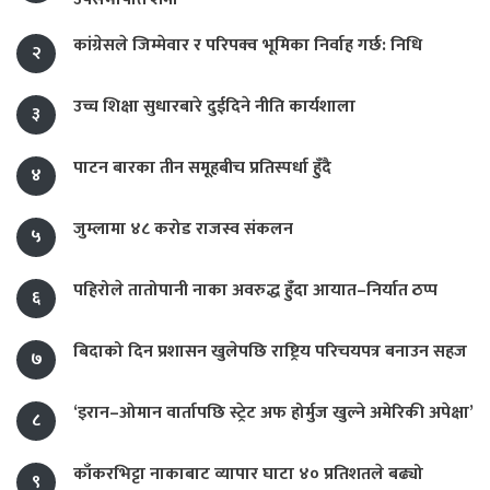
कांग्रेसले जिम्मेवार र परिपक्व भूमिका निर्वाह गर्छ: निधि
२
उच्च शिक्षा सुधारबारे दुईदिने नीति कार्यशाला
३
पाटन बारका तीन समूहबीच प्रतिस्पर्धा हुँदै
४
जुम्लामा ४८ करोड राजस्व संकलन
५
पहिरोले तातोपानी नाका अवरुद्ध हुँदा आयात–निर्यात ठप्प
६
बिदाको दिन प्रशासन खुलेपछि राष्ट्रिय परिचयपत्र बनाउन सहज
७
‘इरान–ओमान वार्तापछि स्ट्रेट अफ होर्मुज खुल्ने अमेरिकी अपेक्षा’
८
काँकरभिट्टा नाकाबाट व्यापार घाटा ४० प्रतिशतले बढ्यो
९