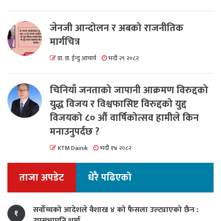
जेनजी आन्दोलन र अबको राजनीतिक
मार्गचित्र
प्रा. डा. ईन्दु आचार्य
भदौ २९ २०८२
चिनियाँ जनताको जापानी आक्रमण विरुद्दको
युद्ध विजय र विश्वफासिष्ट विरुद्दको युद्द
विजयको ८० औं वार्षिकोत्सव हामीले किन
मनाउनुपर्दछ ?
KTM Dainik
भदौ १४ २०८२
ताजा अपडेट
धेरै पढिएको
सर्वोच्चको आदेशले वैशाख ४ को फैसला उल्ट्याएको छैन :
१
उपसभापति शर्मा