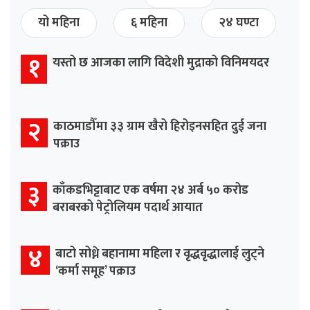
यो महिना
६ महिना
२४ घण्टा
१
यस्तो छ आजका लागि विदेशी मुद्राको विनिमयदर
२
काठमाडौँमा ३३ ग्राम खैरो हिरोइनसहित दुई जना
पक्राउ
३
काँकडभिट्टाबाट एक वर्षमा २४ अर्ब ५० करोड
बराबरको पेट्रोलियम पदार्थ आयात
४
बाटो सोध्ने बहानामा महिला र वृद्धवृद्धालाई लुट्ने
‘कर्मा समूह’ पक्राउ