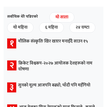
सर्वाधिक धेरै पढिएको
यो साता
यो महिना
६ महिना
२४ घण्टा
१
मौलिक संस्कृतिः खिर खाएर मनाइँदै साउन १५
२
क्रिकेट विश्वकप-२०२७ आयोजक देशहरूको नाम
घोषणा
३
सुनको मूल्य आजपनि बढ्यो, चाँदी पनि महँगियो