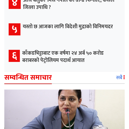
४
आज बेलुका ‘मिस नेपाल’को ग्रान्ड फिनाले,, कसले
जित्ला उपाधि ?
५
यस्तो छ आजका लागि विदेशी मुद्राको विनिमयदर
६
काँकडभिट्टाबाट एक वर्षमा २४ अर्ब ५० करोड
बराबरको पेट्रोलियम पदार्थ आयात
सम्वन्धित समाचार
सबै