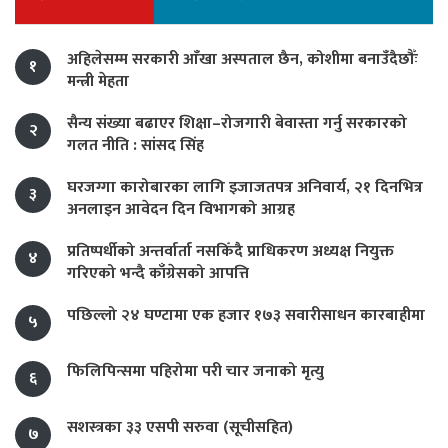
अहिलेसम्म सरकारी आँखा अस्पताल छैन, कोशीमा बनाउँदैछौँः
१
मन्त्री मेहता
सैन्य संख्या बढाएर शिक्षा–रोजगारी बेवास्ता गर्नु सरकारको
२
गलत नीति : सांसद सिंह
घरजग्गा कारोबारका लागि इजाजतपत्र अनिवार्य, २१ दिनभित्र
३
अनलाइन आवेदन दिन विभागको आग्रह
प्रतिष्पर्धीको अन्तर्वार्ता नसकिँदै प्राधिकरण अध्यक्ष नियुक्त
४
गरिएको भन्दै काँग्रेसको आपत्ति
पछिल्लो २४ घण्टामा एक हजार १७३ सवारीसाधन कारबाहीमा
५
फिलिपिन्समा पहिरोमा परी चार जनाको मृत्यु
६
सशस्त्रका ३३ एसपी सरुवा (सूचीसहित)
७