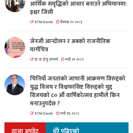
आर्थिक समृद्धिको आधार बनाउने अभियानमा:
इश्वर जिसी
KTM Dainik
वैशाख २५ २०८३
जेनजी आन्दोलन र अबको राजनीतिक
मार्गचित्र
प्रा. डा. ईन्दु आचार्य
भदौ २९ २०८२
चिनियाँ जनताको जापानी आक्रमण विरुद्दको
युद्ध विजय र विश्वफासिष्ट विरुद्दको युद्द
विजयको ८० औं वार्षिकोत्सव हामीले किन
मनाउनुपर्दछ ?
KTM Dainik
भदौ १४ २०८२
ताजा अपडेट
धेरै पढिएको