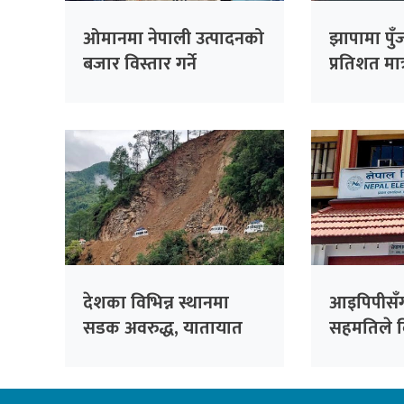
ओमानमा नेपाली उत्पादनको
झापामा पुँ
बजार विस्तार गर्ने
प्रतिशत मात
समझदारी
देशका विभिन्न स्थानमा
आइपिपीसँग
सडक अवरुद्ध, यातायात
सहमतिले विद
प्रभावित
प्राधिकर
अर्बभन्दा 
जोखिम