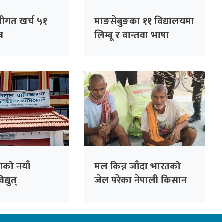
जीगत खर्च ५१
माङसेबुङका ११ विद्यालयमा
्र
लिम्बू र वान्तवा भाषा
अनिवार्य
को नयाँ
मल किन्न जाँदा भारतको
्युत्
जेल परेका नेपाली किसान
णलाई एक
३८ दिनपछि थुनामुक्त
बढी दायित्वको