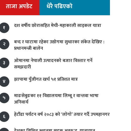
ताजा अपडेट
धेरै पढिएको
दश वर्षीय छोरासहित मेची-महाकाली साइकल यात्रा
१
बन्द र घाटामा रहेका उद्योगमा सुधारका संकेत देखिए :
२
प्रधानमन्त्री बालेन
ओमानमा नेपाली उत्पादनको बजार विस्तार गर्ने
३
समझदारी
झापामा पुँजीगत खर्च ५१ प्रतिशत मात्र
४
माङसेबुङका ११ विद्यालयमा लिम्बू र वान्तवा भाषा
५
अनिवार्य
हेटौंडा पर्यटन वर्ष २०८३ को ‘लाेगाे’ तयार गर्दै उपमहानगर
६
देशका विभिन्न स्थानमा सडक अवरुद्ध, यातायात