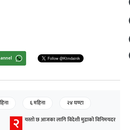
hannel
हिना
६ महिना
२४ घण्टा
२
यस्तो छ आजका लागि विदेशी मुद्राको विनिमयदर