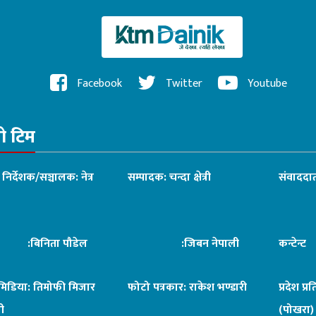
Facebook
Twitter
Youtube
रो टिम
ध निर्देशक/सञ्चालक: नेत्र
सम्पादक: चन्दा क्षेत्री
संवाददात
िनिता पौडेल
:जिबन नेपाली
कन्टेन्
िमिडिया: तिमोफी मिजार
फोटो पत्रकार: राकेश भण्डारी
प्रदेश प्र
ी
(पोखरा)