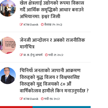
खेल क्षेत्रलाई उद्योगको रूपमा विकास
गर्दै आर्थिक समृद्धिको आधार बनाउने
अभियानमा: इश्वर जिसी
KTM Dainik
वैशाख २५ २०८३
जेनजी आन्दोलन र अबको राजनीतिक
मार्गचित्र
प्रा. डा. ईन्दु आचार्य
भदौ २९ २०८२
चिनियाँ जनताको जापानी आक्रमण
विरुद्दको युद्ध विजय र विश्वफासिष्ट
विरुद्दको युद्द विजयको ८० औं
वार्षिकोत्सव हामीले किन मनाउनुपर्दछ ?
KTM Dainik
भदौ १४ २०८२