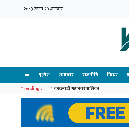
२०८३ साउन २३ शनिवार
गृहपेज
समाचार
राजनीति
फिचर
प
Trending :
काठमाडौँ महानगरपालिका
#