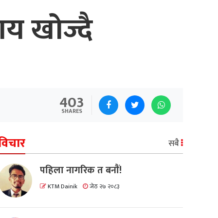
ाय खोज्दै
403
SHARES
विचार
सबै
पहिला नागरिक त बनाैं!
KTM Dainik
जेठ २७ २०८३