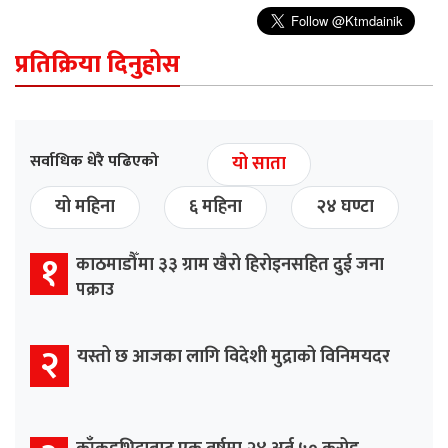
प्रतिक्रिया दिनुहोस
सर्वाधिक धेरै पढिएको
यो साता
यो महिना
६ महिना
२४ घण्टा
१
काठमाडौँमा ३३ ग्राम खैरो हिरोइनसहित दुई जना
पक्राउ
२
यस्तो छ आजका लागि विदेशी मुद्राको विनिमयदर