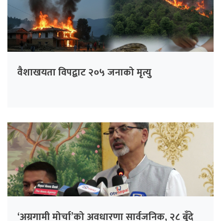
वैशाखयता विपद्बाट २०५ जनाको मृत्यु
‘अग्रगामी मोर्चा’को अवधारणा सार्वजनिक, २८ बुँदे