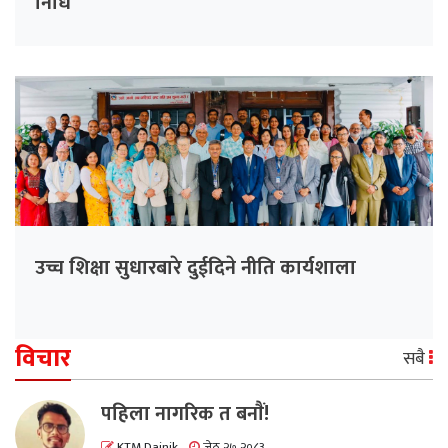
निधि
उच्च शिक्षा सुधारबारे दुईदिने नीति कार्यशाला
विचार
सबै
पहिला नागरिक त बनाैं!
KTM Dainik
जेठ २७ २०८३