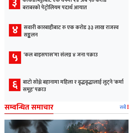
३
काँकडभिट्टाबाट एक वर्षमा २४ अर्ब ५० करोड
बराबरको पेट्रोलियम पदार्थ आयात
४
सवारी कारबाहीबाट रु एक करोड ३३ लाख राजस्व
सङ्कलन
५
‘कल बाइसपास’मा संलग्न ४ जना पक्राउ
६
बाटो सोध्ने बहानामा महिला र वृद्धवृद्धालाई लुट्ने ‘कर्मा
समूह’ पक्राउ
सम्वन्धित समाचार
सबै