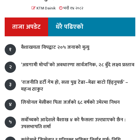
KTM Dainik
भदौ १४ २०८२
ताजा अपडेट
धेरै पढिएको
वैशाखयता विपद्बाट २०५ जनाको मृत्यु
१
‘अग्रगामी मोर्चा’को अवधारणा सार्वजनिक, २८ बुँदे लक्ष्य प्रस्ताव
२
‘राजनीति डर्टी गेम हो, सत्ता पुग्न टेढा–मेढा बाटो हिँड्नुपर्छ’ –
३
महन्थ ठाकुर
लियोनल मेसीका पिता जर्जको ६८ वर्षको उमेरमा निधन
४
सर्वोच्चको आदेशले वैशाख ४ को फैसला उल्ट्याएको छैन :
५
उपसभापति शर्मा
कांग्रेसले जिम्मेवार र परिपक्व भूमिका निर्वाह गर्छ: निधि