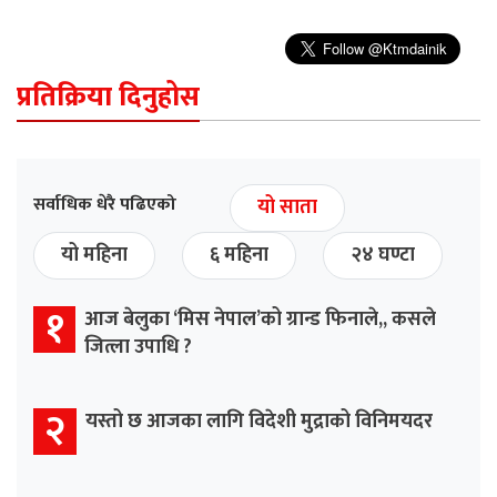
प्रतिक्रिया दिनुहोस
सर्वाधिक धेरै पढिएको
यो साता
यो महिना
६ महिना
२४ घण्टा
१
आज बेलुका ‘मिस नेपाल’को ग्रान्ड फिनाले,, कसले
जित्ला उपाधि ?
२
यस्तो छ आजका लागि विदेशी मुद्राको विनिमयदर