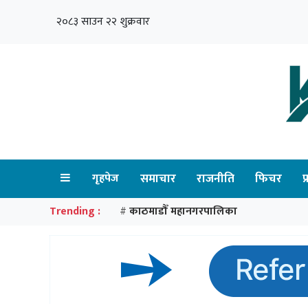
२०८३ साउन २२ शुक्रवार
गृहपेज
समाचार
राजनीति
फिचर
प
Trending :
काठमाडौँ महानगरपालिका
#