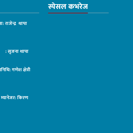
स्पेसल कभरेज
ा: राजेन्द्र थापा
ट : सृजना थापा
तिनिधि: गणेश क्षेत्री
ङ म्यानेजर: किरण