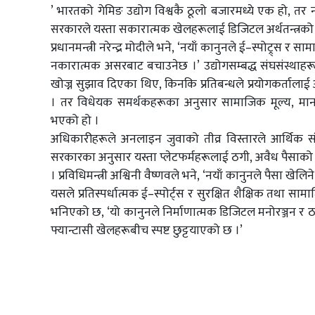
’ भारतको गेमिङ उद्योग विश्वकै ठूलो बजारमध्ये एक हो, तर 
सरकारले यस्ता सकारात्मक खेलहरूलाई डिजिटल अर्थतन्त्रको अं
प्रधानमन्त्री नरेन्द्र मोदीले भने, ‘नयाँ कानुनले ई–स्पोट्र्
नकारात्मक असरबाट बचाउनेछ ।’ उद्योगसम्बद्ध संघसंस्थाहरूल
खोज्न सुझाव दिएका थिए, किनकि प्रतिबन्धले प्रयोगकर्तालाई अ
। तर विधेयक समर्थकहरूका अनुसार सामाजिक मूल्य, मानसि
भएको हो ।
अधिकारीहरूले अनलाइन जुवाको तीव्र विस्तारले आर्थिक 
सरकारका अनुसार यस्ता प्लेटफर्महरूलाई ठगी, अवैध पैसाको
। प्रविधिमन्त्री अश्विनी वैष्णवले भने, ‘नयाँ कानुनले पैसा खेल
यसले प्रतिस्पर्धात्मक ई–स्पोर्ट्स र सुरक्षित शैक्षिक तथा 
भनिएको छ, ‘यो कानुनले निर्माणात्मक डिजिटल मनोरञ्जन र ठ
फ्यान्टासी खेलहरूबीच स्पष्ट छुट्टयाएको छ ।’