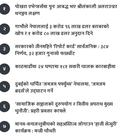
पोखरा एभेन्जर्समा पुनः आबद्ध भए श्रीलंकाली अलराउन्डर
१
धनञ्जय लक्षण
गाभीले नेपाललाई ३ करोड ९६ लाख डलर बराबरको
२
खोप र १ करोड ८० लाख डलर अनुदान दिने
सरकारको तीनमहिने ‘रिपोर्ट कार्ड’ सार्वजनिक : ३८४
३
निर्णय, ३२ हजार गुनासो फर्छ्योट
काठमाडौंमा २४ घण्टामा १८१ सवारी चालक कारबाहीमा
४
दुबईको चर्चित ‘जमजम पर्फ्युम्स’ नेपालमा, ‘जमजम
५
ब्रदर्स’ले उद्घाटन गर्ने
‘सामाजिक सञ्जालको दुरुपयोग र वित्तीय अपराध मुख्य
६
चुनौती’: प्रहरी प्रवक्ता काफ्ले
मानव-वन्यजन्तुबीचको सहअस्तित्व जोगाउन ‘हात्ती सेन्चुरी’
७
कार्यक्रम : मन्त्री चौधरी