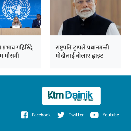
प्रभाव गहिरिँदै,
राष्ट्रपति ट्रम्पले प्रधानमन्त्री
रम मौसमी
मोदीलाई बोलाए ह्वाइट
ने डब्ल्युएमओको
हाउस
Facebook
Twitter
Youtube