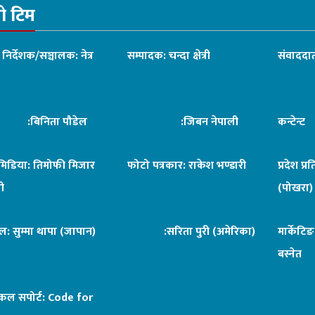
रो टिम
ध निर्देशक/सञ्चालक: नेत्र
सम्पादक: चन्दा क्षेत्री
संवाददात
िनिता पौडेल
:जिबन नेपाली
कन्टेन्
िमिडिया: तिमोफी मिजार
फोटो पत्रकार: राकेश भण्डारी
प्रदेश प्र
ी
(पोखरा)
ल: सुम्मा थापा (जापान)
:सरिता पुरी (अमेरिका)
मार्केटि
बस्नेत
िकल सपोर्ट:
Code for