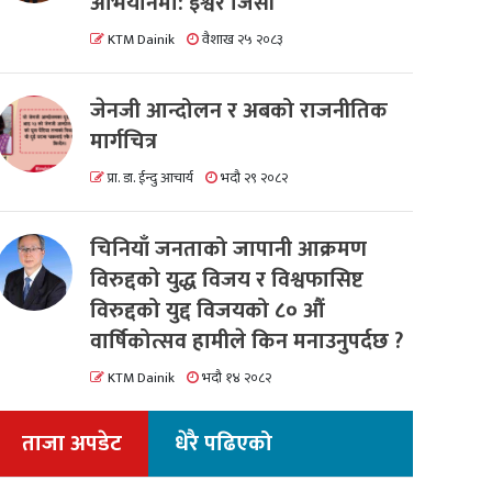
अभियानमा: इश्वर जिसी
KTM Dainik
वैशाख २५ २०८३
जेनजी आन्दोलन र अबको राजनीतिक
मार्गचित्र
प्रा. डा. ईन्दु आचार्य
भदौ २९ २०८२
चिनियाँ जनताको जापानी आक्रमण
विरुद्दको युद्ध विजय र विश्वफासिष्ट
विरुद्दको युद्द विजयको ८० औं
वार्षिकोत्सव हामीले किन मनाउनुपर्दछ ?
KTM Dainik
भदौ १४ २०८२
ताजा अपडेट
धेरै पढिएको