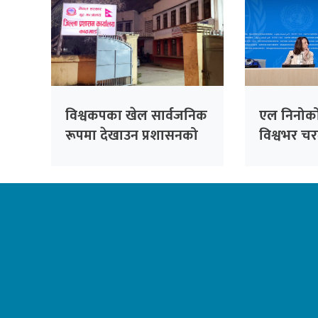
विश्वकपका खेल सार्वजनिक
एल निनोको 
रूपमा देखाउन प्रशासनको
विश्वभर च
अनुमति अनिवार्य
जोखिम बढ्
चेतावनी