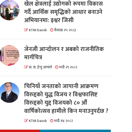
खेल क्षेत्रलाई उद्योगको रूपमा विकास
गर्दै आर्थिक समृद्धिको आधार बनाउने
अभियानमा: इश्वर जिसी
KTM Dainik
वैशाख २५ २०८३
जेनजी आन्दोलन र अबको राजनीतिक
मार्गचित्र
प्रा. डा. ईन्दु आचार्य
भदौ २९ २०८२
चिनियाँ जनताको जापानी आक्रमण
विरुद्दको युद्ध विजय र विश्वफासिष्ट
विरुद्दको युद्द विजयको ८० औं
वार्षिकोत्सव हामीले किन मनाउनुपर्दछ ?
KTM Dainik
भदौ १४ २०८२