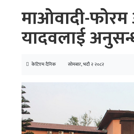
माओवादी-फोरम आत
यादवलाई अनुसन्
केटिएम दैनिक
सोमबार, भदौ २ २०८२