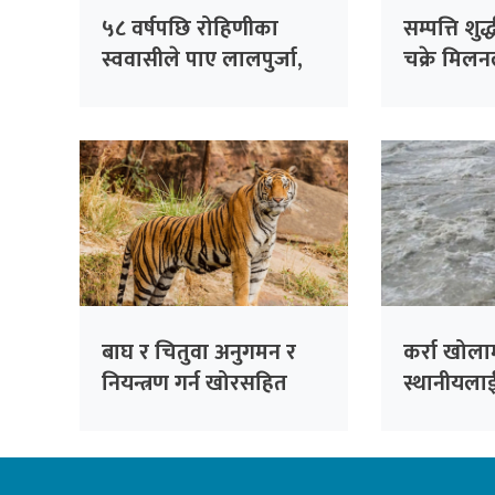
५८ वर्षपछि रोहिणीका
सम्पत्ति शुद
स्ववासीले पाए लालपुर्जा,
चक्रे मिल
२७१ परिवार बने जग्गाधनी
बाघ र चितुवा अनुगमन र
कर्रा खोलाम
नियन्त्रण गर्न खोरसहित
स्थानीयला
क्यामरा जडान