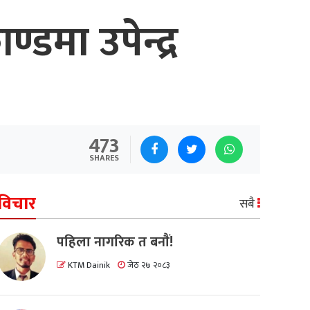
मा उपेन्द्र
473
SHARES
विचार
सबै
पहिला नागरिक त बनाैं!
KTM Dainik
जेठ २७ २०८३