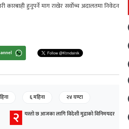
ी कारबाही हुनुपर्ने माग राखेर सर्वोच्च अदालतमा निवेदन
hannel
हिना
६ महिना
२४ घण्टा
२
यस्तो छ आजका लागि विदेशी मुद्राको विनिमयदर