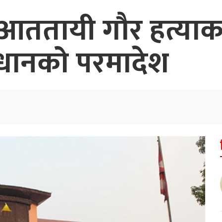
तायी गौर हत्याकाण्ड
धानको परमादेश