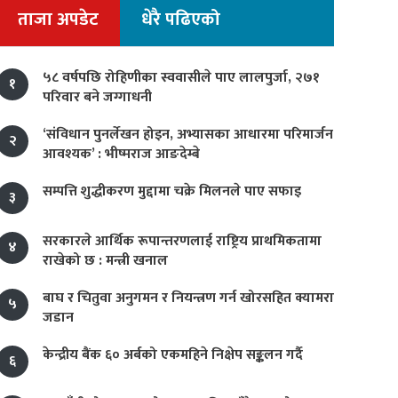
ताजा अपडेट
धेरै पढिएको
५८ वर्षपछि रोहिणीका स्ववासीले पाए लालपुर्जा, २७१
१
परिवार बने जग्गाधनी
‘संविधान पुनर्लेखन होइन, अभ्यासका आधारमा परिमार्जन
२
आवश्यक’ : भीष्मराज आङदेम्बे
सम्पत्ति शुद्धीकरण मुद्दामा चक्रे मिलनले पाए सफाइ
३
सरकारले आर्थिक रूपान्तरणलाई राष्ट्रिय प्राथमिकतामा
४
राखेको छ : मन्त्री खनाल
बाघ र चितुवा अनुगमन र नियन्त्रण गर्न खोरसहित क्यामरा
५
जडान
केन्द्रीय बैंक ६० अर्बको एकमहिने निक्षेप सङ्कलन गर्दै
६