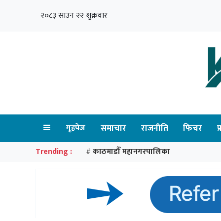
२०८३ साउन २२ शुक्रवार
गृहपेज
समाचार
राजनीति
फिचर
प
Trending :
काठमाडौँ महानगरपालिका
#