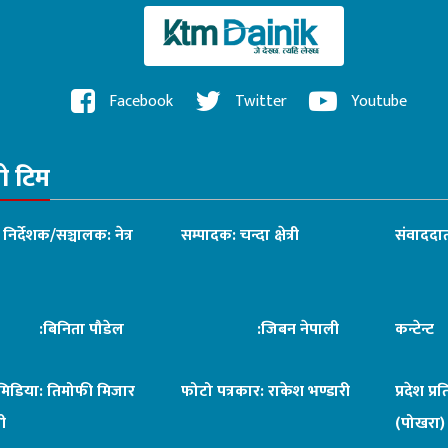
Facebook
Twitter
Youtube
रो टिम
ध निर्देशक/सञ्चालक: नेत्र
सम्पादक: चन्दा क्षेत्री
संवाददात
िनिता पौडेल
:जिबन नेपाली
कन्टेन्
िमिडिया: तिमोफी मिजार
फोटो पत्रकार: राकेश भण्डारी
प्रदेश प्र
ी
(पोखरा)