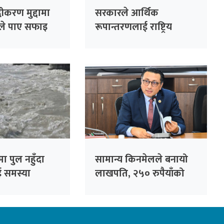
्धीकरण मुद्दामा
सरकारले आर्थिक
नले पाए सफाइ
रूपान्तरणलाई राष्ट्रिय
प्राथमिकतामा राखेको छ :
मन्त्री खनाल
ा पुल नहुँदा
सामान्य किनमेलले बनायो
ई समस्या
लाखपति, २५० रुपैयाँको
खरिदमा १० लाख पुरस्कार