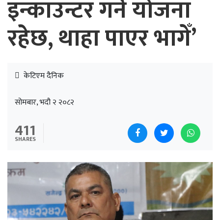
इन्काउन्टर गर्ने योजना
रहेछ, थाहा पाएर भागेँ’
केटिएम दैनिक
सोमबार, भदौ २ २०८२
411
SHARES