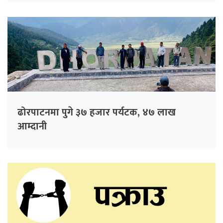
ढोरपाटनमा पुगे ३७ हजार पर्यटक, ४७ लाख
आम्दानी