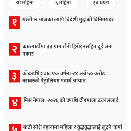
यो महिना
६ महिना
२४ घण्टा
१
यस्तो छ आजका लागि विदेशी मुद्राको विनिमयदर
२
काठमाडौँमा ३३ ग्राम खैरो हिरोइनसहित दुई जना
पक्राउ
३
काँकडभिट्टाबाट एक वर्षमा २४ अर्ब ५० करोड
बराबरको पेट्रोलियम पदार्थ आयात
४
मिस नेपाल–२०२६ को उपाधि दीपमाला ढकाललाई
५
बाटो सोध्ने बहानामा महिला र वृद्धवृद्धालाई लुट्ने ‘कर्मा