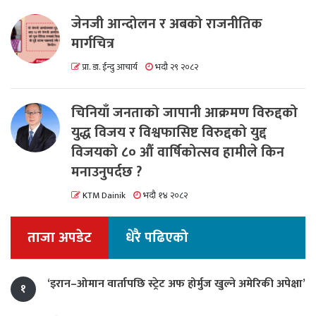
जेनजी आन्दोलन र अबको राजनीतिक
मार्गचित्र
प्रा. डा. ईन्दु आचार्य
भदौ २९ २०८२
चिनियाँ जनताको जापानी आक्रमण विरुद्दको
युद्ध विजय र विश्वफासिष्ट विरुद्दको युद्द
विजयको ८० औं वार्षिकोत्सव हामीले किन
मनाउनुपर्दछ ?
KTM Dainik
भदौ १४ २०८२
ताजा अपडेट
धेरै पढिएको
‘इरान–ओमान वार्तापछि स्ट्रेट अफ होर्मुज खुल्ने अमेरिकी अपेक्षा’
१