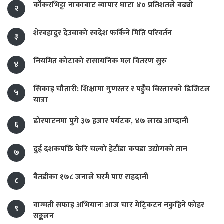
काँकरभिट्टा नाकाबाट व्यापार घाटा ४० प्रतिशतले बढ्यो
२
शेरबहादुर देउवाको स्वदेश फर्किने मिति परिवर्तन
३
नियमित कोटाको रासायनिक मल वितरण सुरु
४
सिकाइ चौतारी: शिक्षामा गुणस्तर र पहुँच विस्तारको डिजिटल
५
यात्रा
ढोरपाटनमा पुगे ३७ हजार पर्यटक, ४७ लाख आम्दानी
६
दुई दशकपछि फेरि चल्यो हेटौंडा कपडा उद्योगको तान
७
बैतडीका १७८ जनाले घरमै पाए राहदानी
८
वाग्मती सफाइ अभियानः आज चार मेट्रिकटन नकुहिने फोहर
९
सङ्कलन