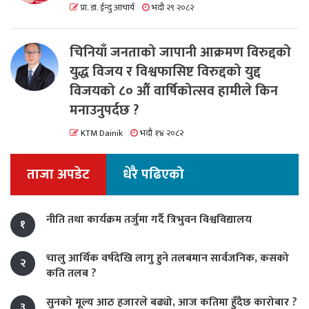
प्रा. डा. ईन्दु आचार्य
भदौ २९ २०८२
चिनियाँ जनताको जापानी आक्रमण विरुद्दको
युद्ध विजय र विश्वफासिष्ट विरुद्दको युद्द
विजयको ८० औं वार्षिकोत्सव हामीले किन
मनाउनुपर्दछ ?
KTM Dainik
भदौ १४ २०८२
ताजा अपडेट
धेरै पढिएको
नीति तथा कार्यक्रम तर्जुमा गर्दै त्रिभुवन विश्वविद्यालय
१
चालु आर्थिक वर्षदेखि लागु हुने तलबमान सार्वजनिक, कसको
२
कति तलब ?
सुनको मूल्य आठ हजारले बढ्यो, आज कतिमा हुँदैछ कारोबार ?
३