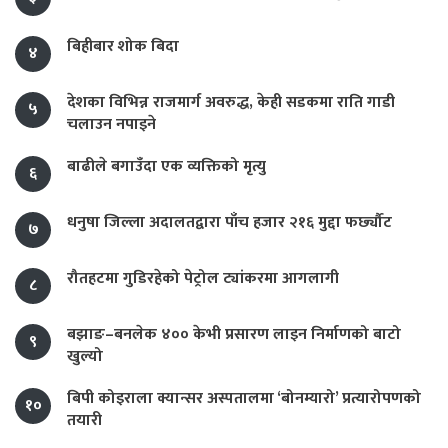
बिहीबार शोक बिदा
४
देशका विभिन्न राजमार्ग अवरुद्ध, केही सडकमा राति गाडी
५
चलाउन नपाइने
बाढीले बगाउँदा एक व्यक्तिको मृत्यु
६
धनुषा जिल्ला अदालतद्वारा पाँच हजार २१६ मुद्दा फर्छ्यौट
७
रौतहटमा गुडिरहेको पेट्रोल ट्यांकरमा आगलागी
८
बझाङ–बनलेक ४०० केभी प्रसारण लाइन निर्माणको बाटो
९
खुल्यो
बिपी कोइराला क्यान्सर अस्पतालमा ‘बोनम्यारो’ प्रत्यारोपणको
१०
तयारी