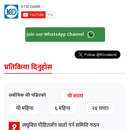
Join our WhatsApp Channel
प्रतिक्रिया दिनुहोस
सर्वाधिक धेरै पढिएको
यो साता
यो महिना
६ महिना
२४ घण्टा
१
लघुवित्त पीडितसँग वार्ता गर्न समिति गठन