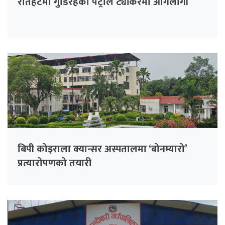
रौतहटमा गुडिरहेको पेट्रोल ट्यांकरमा आगलागी
बिपी कोइराला क्यान्सर अस्पतालमा ‘बोनम्यारो’
प्रत्यारोपणको तयारी