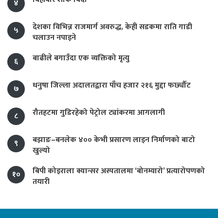
४
देशका विभिन्न राजमार्ग अवरुद्ध, केही सडकमा राति गाडी
५
चलाउन नपाइने
बाढीले बगाउँदा एक व्यक्तिको मृत्यु
६
धनुषा जिल्ला अदालतद्वारा पाँच हजार २१६ मुद्दा फर्छ्यौट
७
रौतहटमा गुडिरहेको पेट्रोल ट्यांकरमा आगलागी
८
बझाङ–बनलेक ४०० केभी प्रसारण लाइन निर्माणको बाटो
९
खुल्यो
बिपी कोइराला क्यान्सर अस्पतालमा ‘बोनम्यारो’ प्रत्यारोपणको
१०
तयारी