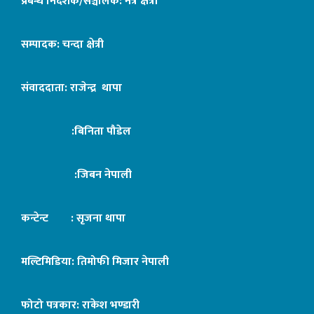
प्रबन्ध निर्देशक/सञ्चालक: नेत्र क्षेत्री
सम्पादक: चन्दा क्षेत्री
संवाददाता: राजेन्द्र थापा
:बिनिता पौडेल
:जिबन नेपाली
कन्टेन्ट : सृजना थापा
मल्टिमिडिया: तिमोफी मिजार नेपाली
फोटो पत्रकार: राकेश भण्डारी