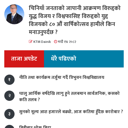
चिनियाँ जनताको जापानी आक्रमण विरुद्दको
युद्ध विजय र विश्वफासिष्ट विरुद्दको युद्द
विजयको ८० औं वार्षिकोत्सव हामीले किन
मनाउनुपर्दछ ?
KTM Dainik
भदौ १४ २०८२
ताजा अपडेट
धेरै पढिएको
नीति तथा कार्यक्रम तर्जुमा गर्दै त्रिभुवन विश्वविद्यालय
१
चालु आर्थिक वर्षदेखि लागु हुने तलबमान सार्वजनिक, कसको
२
कति तलब ?
सुनको मूल्य आठ हजारले बढ्यो, आज कतिमा हुँदैछ कारोबार ?
३
बिहीबार शोक बिदा