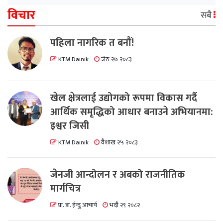
विचार
सबै
पहिला नागरिक त बनाैं!
KTM Dainik
जेठ २७ २०८३
खेल क्षेत्रलाई उद्योगको रूपमा विकास गर्दै
आर्थिक समृद्धिको आधार बनाउने अभियानमा:
इश्वर जिसी
KTM Dainik
वैशाख २५ २०८३
जेनजी आन्दोलन र अबको राजनीतिक
मार्गचित्र
प्रा. डा. ईन्दु आचार्य
भदौ २९ २०८२