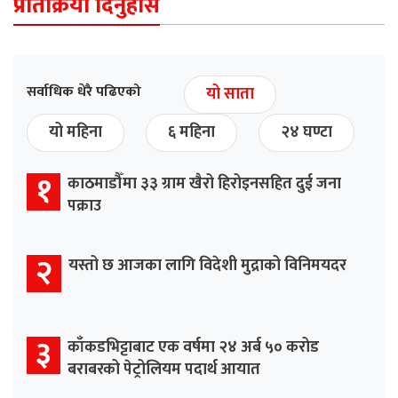
प्रतिक्रिया दिनुहोस
सर्वाधिक धेरै पढिएको
यो साता
यो महिना
६ महिना
२४ घण्टा
१
काठमाडौँमा ३३ ग्राम खैरो हिरोइनसहित दुई जना
पक्राउ
२
यस्तो छ आजका लागि विदेशी मुद्राको विनिमयदर
३
काँकडभिट्टाबाट एक वर्षमा २४ अर्ब ५० करोड
बराबरको पेट्रोलियम पदार्थ आयात