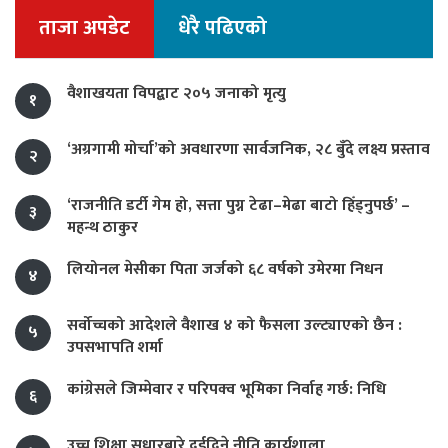
ताजा अपडेट
धेरै पढिएको
वैशाखयता विपद्बाट २०५ जनाको मृत्यु
१
‘अग्रगामी मोर्चा’को अवधारणा सार्वजनिक, २८ बुँदे लक्ष्य प्रस्ताव
२
‘राजनीति डर्टी गेम हो, सत्ता पुग्न टेढा–मेढा बाटो हिँड्नुपर्छ’ –
३
महन्थ ठाकुर
लियोनल मेसीका पिता जर्जको ६८ वर्षको उमेरमा निधन
४
सर्वोच्चको आदेशले वैशाख ४ को फैसला उल्ट्याएको छैन :
५
उपसभापति शर्मा
कांग्रेसले जिम्मेवार र परिपक्व भूमिका निर्वाह गर्छ: निधि
६
उच्च शिक्षा सुधारबारे दुईदिने नीति कार्यशाला