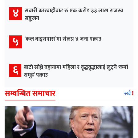
४
सवारी कारबाहीबाट रु एक करोड ३३ लाख राजस्व
सङ्कलन
५
‘कल बाइसपास’मा संलग्न ४ जना पक्राउ
६
बाटो सोध्ने बहानामा महिला र वृद्धवृद्धालाई लुट्ने ‘कर्मा
समूह’ पक्राउ
सम्वन्धित समाचार
सबै